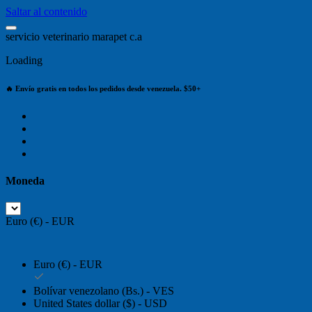
Saltar al contenido
s
e
r
v
i
c
i
o
v
e
t
e
r
i
n
a
r
i
o
m
a
r
a
p
e
t
c
.
a
Loading
🔥 Envío gratis en todos los pedidos desde venezuela. $50+
Moneda
Euro (€) - EUR
Euro (€) - EUR
Bolívar venezolano (Bs.) - VES
United States dollar ($) - USD