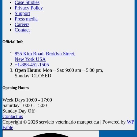
Case Studies
Privacy Policy
Support
Press media
Careers
Contact
Official Info
855 Kim Road, Broklyn Street,
New York USA
+1-888-452-1505
Open Hours:
Mon – Sat: 9:00 am – 5:00 pm,
Sunday: CLOSED
Opening Hours
Week Days
10:00 - 17:00
Saturday
10:00 - 15:00
Sunday
Day Off
Contact us
Copyright © 2026 servicio veterinario marapet c.a | Powered by
WP
Fable