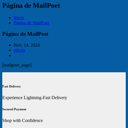
Página de MailPoet
Inicio
Página de MailPoet
Página de MailPoet
Nov, 14, 2024
edwin
[mailpoet_page]
Fast Delivery
Experience Lightning-Fast Delivery
Secured Payment
Shop with Confidence