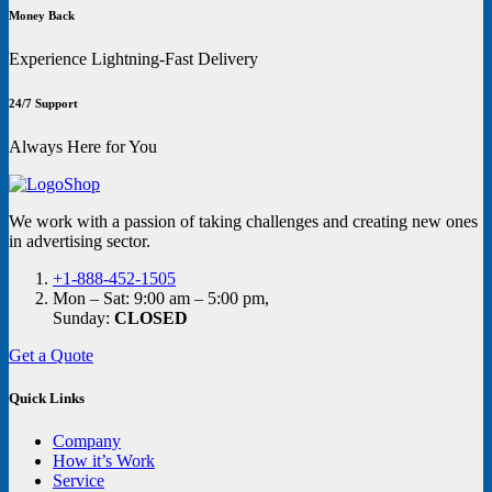
Money Back
Experience Lightning-Fast Delivery
24/7 Support
Always Here for You
We work with a passion of taking challenges and creating new ones
in advertising sector.
+1-888-452-1505
Mon – Sat: 9:00 am – 5:00 pm,
Sunday:
CLOSED
Get a Quote
Quick Links
Company
How it’s Work
Service