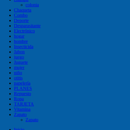
colonia
Chaqueta
Combo
Deporte
Desparasitante
Electrónico
hogar
hombre
Insecticida
Jabon
juego
Juguete
mujer
niño
otitis
papelería
PLANES
Repuesto
Ropa
TARJETA
Vitamina
Zapato
Zapato
Inicio