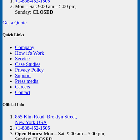
+1-888-452-1505
Mon – Sat: 9:00 am – 5:00 pm,
Sunday:
CLOSED
Get a Quote
Quick Links
Company
How it’s Work
Service
Case Studies
Privacy Policy
Support
Press media
Careers
Contact
Official Info
855 Kim Road, Broklyn Street,
New York USA
+1-888-452-1505
Open Hours:
Mon – Sat: 9:00 am – 5:00 pm,
Sunday: CLOSED