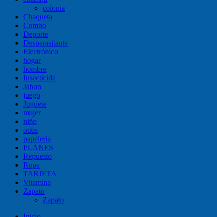
colonia
Chaqueta
Combo
Deporte
Desparasitante
Electrónico
hogar
hombre
Insecticida
Jabon
juego
Juguete
mujer
niño
otitis
papelería
PLANES
Repuesto
Ropa
TARJETA
Vitamina
Zapato
Zapato
Inicio