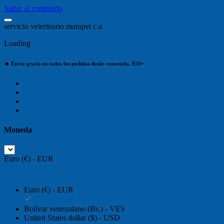
Saltar al contenido
s
e
r
v
i
c
i
o
v
e
t
e
r
i
n
a
r
i
o
m
a
r
a
p
e
t
c
.
a
Loading
🔥 Envío gratis en todos los pedidos desde venezuela. $50+
Moneda
Euro (€) - EUR
Euro (€) - EUR
Bolívar venezolano (Bs.) - VES
United States dollar ($) - USD