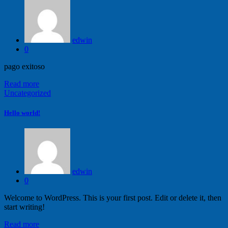
edwin
0
pago exitoso
Read more
Uncategorized
Hello world!
edwin
0
Welcome to WordPress. This is your first post. Edit or delete it, then
start writing!
Read more