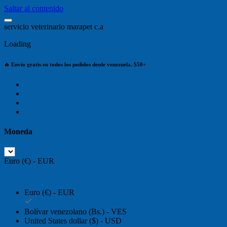
Saltar al contenido
s
e
r
v
i
c
i
o
v
e
t
e
r
i
n
a
r
i
o
m
a
r
a
p
e
t
c
.
a
Loading
🔥 Envío gratis en todos los pedidos desde venezuela. $50+
Moneda
Euro (€) - EUR
Euro (€) - EUR
Bolívar venezolano (Bs.) - VES
United States dollar ($) - USD