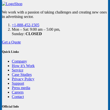
We work with a passion of taking challenges and creating new ones
in advertising sector.
+1-888-452-1505
Mon – Sat: 9:00 am – 5:00 pm,
Sunday:
CLOSED
Get a Quote
Quick Links
Company
How it’s Work
Service
Case Studies
Privacy Policy
Support
Press media
Careers
Contact
Official Info