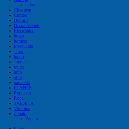
colonia
Chaqueta
Combo
Deporte
Desparasitante
Electrónico
hogar
hombre
Insecticida
Jabon
juego
Juguete
mujer
niño
otitis
papelería
PLANES
Repuesto
Ropa
TARJETA
Vitamina
Zapato
Zapato
Inicio