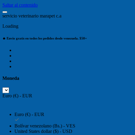
Saltar al contenido
s
e
r
v
i
c
i
o
v
e
t
e
r
i
n
a
r
i
o
m
a
r
a
p
e
t
c
.
a
Loading
🔥 Envío gratis en todos los pedidos desde venezuela. $50+
Moneda
Euro (€) - EUR
Euro (€) - EUR
Bolívar venezolano (Bs.) - VES
United States dollar ($) - USD