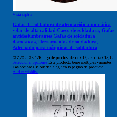
Vista rápida
Gafas de soldadura de atenuación automática
solar de alta calidad Casco de soldadura, Gafas
antideslumbrantes Gafas de soldadura
domésticas, Herramientas de soldadura,
Adecuado para máquinas de soldadura
€
17,20
-
€
18,12
Rango de precios: desde €17,20 hasta €18,12
Seleccionar opciones
Este producto tiene múltiples variantes.
Las opciones se pueden elegir en la página de producto
Add to wishlist