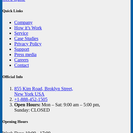
Quick Links
Company
How it’s Work
Service
Case Studies
Privacy Policy
Support
Press media
Careers
Contact
Official Info
855 Kim Road, Broklyn Street,
New York USA
+1-888-452-1505
Open Hours:
Mon – Sat: 9:00 am – 5:00 pm,
Sunday: CLOSED
Opening Hours