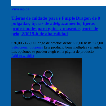
Vista rápida
Tijeras de cuidado para s Purple Dragon de 8
pulgadas, tijeras de adelgazamiento, tijeras
profesionales para gatos y mascotas, corte de
pelo, Z3015-b de alta calidad
€
36,00
-
€
72,00
Rango de precios: desde €36,00 hasta €72,00
Seleccionar opciones
Este producto tiene múltiples variantes.
Las opciones se pueden elegir en la página de producto
Add to wishlist