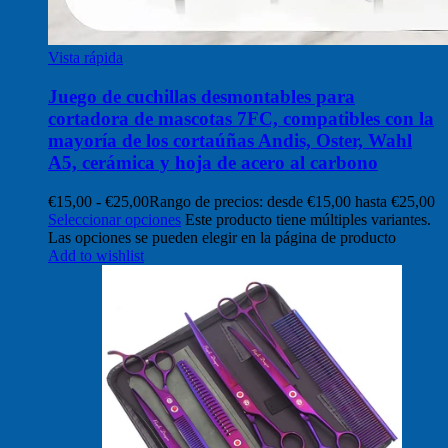
Vista rápida
Juego de cuchillas desmontables para
cortadora de mascotas 7FC, compatibles con la
mayoría de los cortaúñas Andis, Oster, Wahl
A5, cerámica y hoja de acero al carbono
€
15,00
-
€
25,00
Rango de precios: desde €15,00 hasta €25,00
Seleccionar opciones
Este producto tiene múltiples variantes.
Las opciones se pueden elegir en la página de producto
Add to wishlist