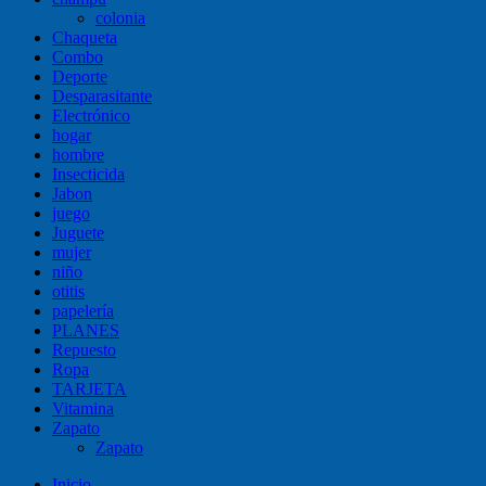
colonia
Chaqueta
Combo
Deporte
Desparasitante
Electrónico
hogar
hombre
Insecticida
Jabon
juego
Juguete
mujer
niño
otitis
papelería
PLANES
Repuesto
Ropa
TARJETA
Vitamina
Zapato
Zapato
Inicio