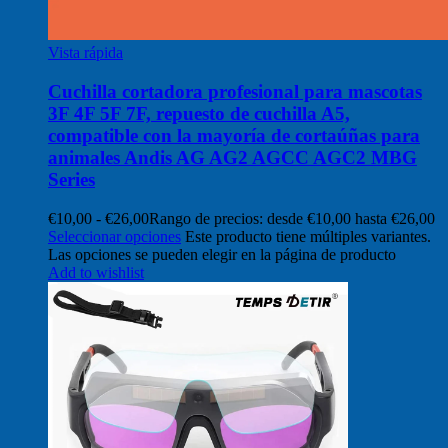
Vista rápida
Cuchilla cortadora profesional para mascotas
3F 4F 5F 7F, repuesto de cuchilla A5,
compatible con la mayoría de cortaúñas para
animales Andis AG AG2 AGCC AGC2 MBG
Series
€
10,00
-
€
26,00
Rango de precios: desde €10,00 hasta €26,00
Seleccionar opciones
Este producto tiene múltiples variantes.
Las opciones se pueden elegir en la página de producto
Add to wishlist