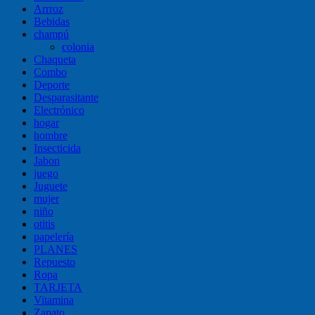
Arrroz
Bebidas
champú
colonia
Chaqueta
Combo
Deporte
Desparasitante
Electrónico
hogar
hombre
Insecticida
Jabon
juego
Juguete
mujer
niño
otitis
papelería
PLANES
Repuesto
Ropa
TARJETA
Vitamina
Zapato