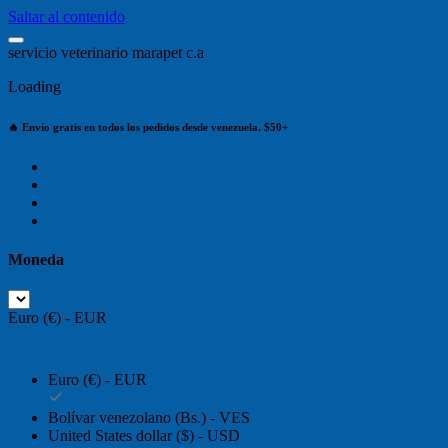
Saltar al contenido
s
e
r
v
i
c
i
o
v
e
t
e
r
i
n
a
r
i
o
m
a
r
a
p
e
t
c
.
a
Loading
🔥 Envío gratis en todos los pedidos desde venezuela. $50+
Moneda
Euro (€) - EUR
Euro (€) - EUR
Bolívar venezolano (Bs.) - VES
United States dollar ($) - USD