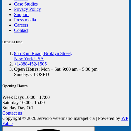
Case Studies
Privacy Policy
Support
Press media
Careers
Contact
Official Info
855 Kim Road, Broklyn Street,
New York USA
+1-888-452-1505
Open Hours:
Mon – Sat: 9:00 am – 5:00 pm,
Sunday: CLOSED
Opening Hours
Week Days
10:00 - 17:00
Saturday
10:00 - 15:00
Sunday
Day Off
Contact us
Copyright © 2026 servicio veterinario marapet c.a | Powered by
WP
Fable