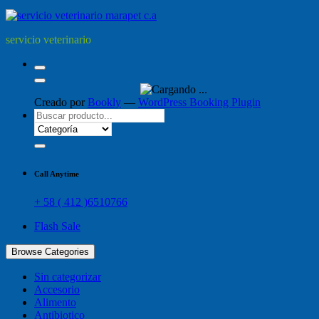
servicio veterinario
Creado por
Bookly
—
WordPress Booking Plugin
Call Anytime
+ 58 ( 412 )6510766
Flash Sale
Browse Categories
Sin categorizar
Accesorio
Alimento
Antibiotico