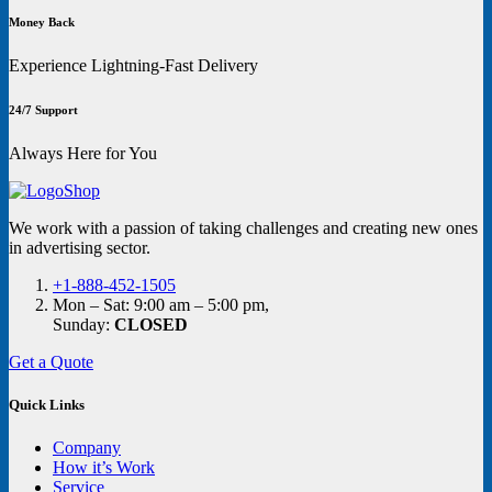
Money Back
Experience Lightning-Fast Delivery
24/7 Support
Always Here for You
We work with a passion of taking challenges and creating new ones
in advertising sector.
+1-888-452-1505
Mon – Sat: 9:00 am – 5:00 pm,
Sunday:
CLOSED
Get a Quote
Quick Links
Company
How it’s Work
Service