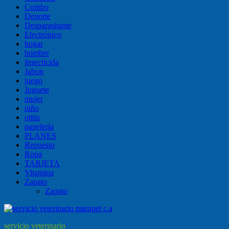
Combo
Deporte
Desparasitante
Electrónico
hogar
hombre
Insecticida
Jabon
juego
Juguete
mujer
niño
otitis
papelería
PLANES
Repuesto
Ropa
TARJETA
Vitamina
Zapato
Zapato
servicio veterinario