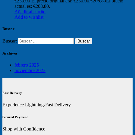
€
230,00
El precio original era: €230,00.
€
208,80
El precio
actual es: €208,80.
Añadir al carrito
Add to wishlist
Buscar
Buscar:
Archives
febrero 2025
noviembre 2023
Fast Delivery
Experience Lightning-Fast Delivery
Secured Payment
Shop with Confidence