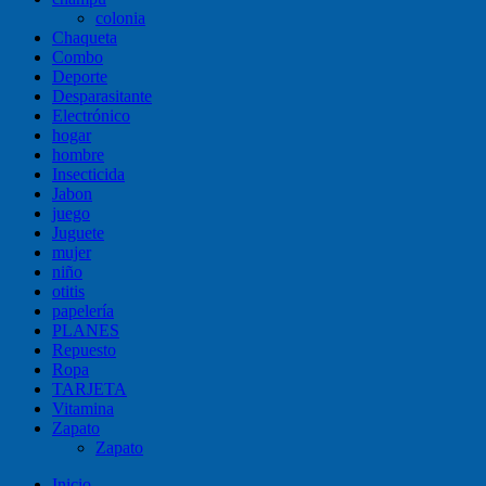
colonia
Chaqueta
Combo
Deporte
Desparasitante
Electrónico
hogar
hombre
Insecticida
Jabon
juego
Juguete
mujer
niño
otitis
papelería
PLANES
Repuesto
Ropa
TARJETA
Vitamina
Zapato
Zapato
Inicio