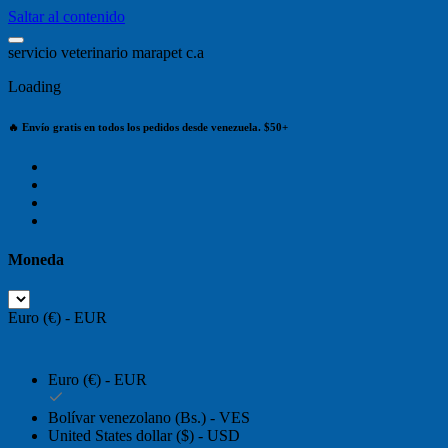
Saltar al contenido
s
e
r
v
i
c
i
o
v
e
t
e
r
i
n
a
r
i
o
m
a
r
a
p
e
t
c
.
a
Loading
🔥 Envío gratis en todos los pedidos desde venezuela. $50+
Moneda
Euro (€) - EUR
Euro (€) - EUR
Bolívar venezolano (Bs.) - VES
United States dollar ($) - USD