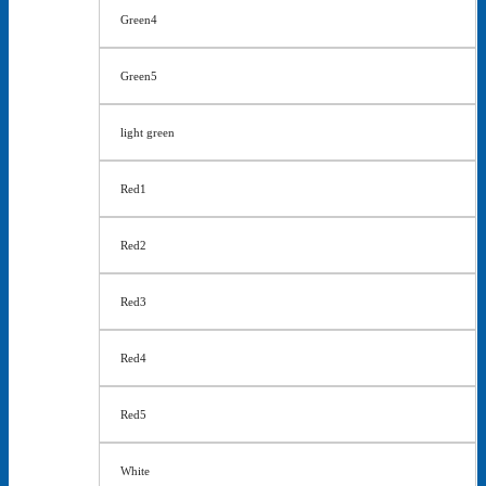
Green4
Green5
light green
Red1
Red2
Red3
Red4
Red5
White