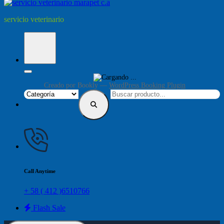
servicio veterinario
Creado por
Bookly
—
WordPress Booking Plugin
Call Anytime
+ 58 ( 412 )6510766
Flash Sale