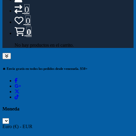
0
0
0
No hay productos en el carrito.
🔥 Envío gratis en todos los pedidos desde venezuela. $50+
Moneda
Euro (€) - EUR