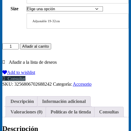
Size
Adjustable 19-32cm
1pc
Añadir al carrito
Pet
Collars
Delicate
Safety
Casual
Add to wishlist
Nylon
Consultar
Dog
SKU:
3256806702688242
Categoría:
Accesorio
Collar
with
Bell
Descripción
Información adicional
Chrismas
Neck
Valoraciones (0)
Políticas de la tienda
Consultas
Strap
Fashion
Adjustable
Descripción
Pet