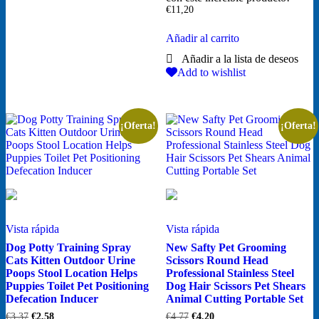
€
11,20
Añadir al carrito
Add to wishlist
¡Oferta!
¡Oferta!
Vista rápida
Vista rápida
Dog Potty Training Spray
New Safty Pet Grooming
Cats Kitten Outdoor Urine
Scissors Round Head
Poops Stool Location Helps
Professional Stainless Steel
Puppies Toilet Pet Positioning
Dog Hair Scissors Pet Shears
Defecation Inducer
Animal Cutting Portable Set
El
El
El
El
€
3,37
€
2,58
€
4,77
€
4,20