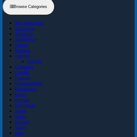
Browse Categories
Sin categorizar
Accesorio
Alimento
Antibiotico
Arrroz
Bebidas
champú
colonia
Chaqueta
Combo
Deporte
Desparasitante
Electrónico
hogar
hombre
Insecticida
Jabon
juego
Juguete
mujer
niño