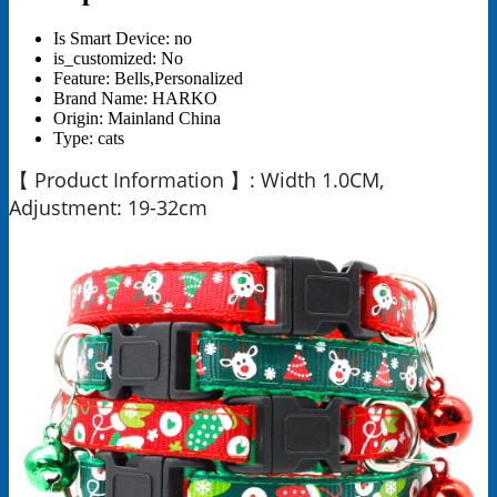
Cat
Dog
Is Smart Device:
no
Collar
is_customized:
No
cantidad
Feature:
Bells,Personalized
Brand Name:
HARKO
Origin:
Mainland China
Type:
cats
【 Product Information 】: Width 1.0CM,
Adjustment: 19-32cm