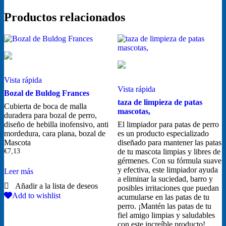
Productos relacionados
Vista rápida
Vista rápida
Bozal de Buldog Frances
taza de limpieza de patas
Cubierta de boca de malla
mascotas,
duradera para bozal de perro,
diseño de hebilla inofensivo, anti
El limpiador para patas de perro
mordedura, cara plana, bozal de
es un producto especializado
Mascota
diseñado para mantener las patas
€
7,13
de tu mascota limpias y libres de
gérmenes. Con su fórmula suave
y efectiva, este limpiador ayuda
Leer más
a eliminar la suciedad, barro y
posibles irritaciones que puedan
Add to wishlist
acumularse en las patas de tu
perro. ¡Mantén las patas de tu
fiel amigo limpias y saludables
con este increíble producto!