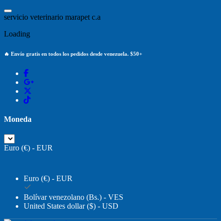
Saltar
al
s
e
r
v
i
c
i
o
v
e
t
e
r
i
n
a
r
i
o
m
a
r
a
p
e
t
c
.
a
contenido
Loading
🔥 Envío gratis en todos los pedidos desde venezuela. $50+
Moneda
Euro (€) - EUR
Euro (€) - EUR
Bolívar venezolano (Bs.) - VES
United States dollar ($) - USD