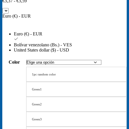
Rango
€
3,37
-
€
3,59
de
precios:
Euro (€) - EUR
desde
€3,37
hasta
€3,59
Euro (€) - EUR
Bolívar venezolano (Bs.) - VES
United States dollar ($) - USD
Color
1pc random color
Green1
Green2
Green3