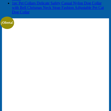
1pc Pet Collars Delicate Safety Casual Nylon Dog Collar
with Bell Chrismas Neck Strap Fashion Adjustable Pet Cat
Dog Collar
¡Oferta!