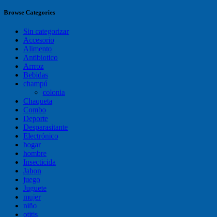
Browse Categories
Sin categorizar
Accesorio
Alimento
Antibiotico
Arrroz
Bebidas
champú
colonia
Chaqueta
Combo
Deporte
Desparasitante
Electrónico
hogar
hombre
Insecticida
Jabon
juego
Juguete
mujer
niño
otitis