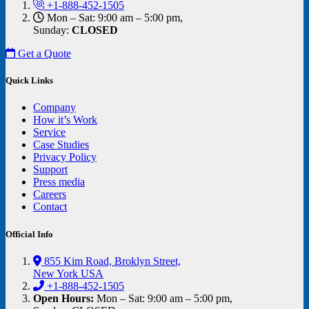
+1-888-452-1505
Mon – Sat: 9:00 am – 5:00 pm,
Sunday:
CLOSED
Get a Quote
Quick Links
Company
How it’s Work
Service
Case Studies
Privacy Policy
Support
Press media
Careers
Contact
Official Info
855 Kim Road, Broklyn Street,
New York USA
+1-888-452-1505
Open Hours:
Mon – Sat: 9:00 am – 5:00 pm,