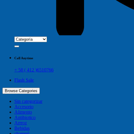
Call Anytime
+ 58 ( 412 )6510766
Flash Sale
Browse Categories
Sin categorizar
Accesorio
Alimento
Antibiotico
Arrroz
Bebidas
champú