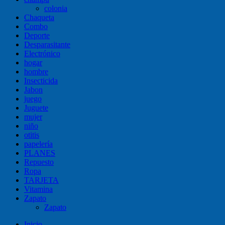
colonia
Chaqueta
Combo
Deporte
Desparasitante
Electrónico
hogar
hombre
Insecticida
Jabon
juego
Juguete
mujer
niño
otitis
papelería
PLANES
Repuesto
Ropa
TARJETA
Vitamina
Zapato
Zapato
Inicio