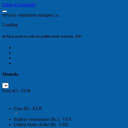
Saltar al contenido
s
e
r
v
i
c
i
o
v
e
t
e
r
i
n
a
r
i
o
m
a
r
a
p
e
t
c
.
a
Loading
🔥 Envío gratis en todos los pedidos desde venezuela. $50+
Moneda
Euro (€) - EUR
Euro (€) - EUR
Bolívar venezolano (Bs.) - VES
United States dollar ($) - USD