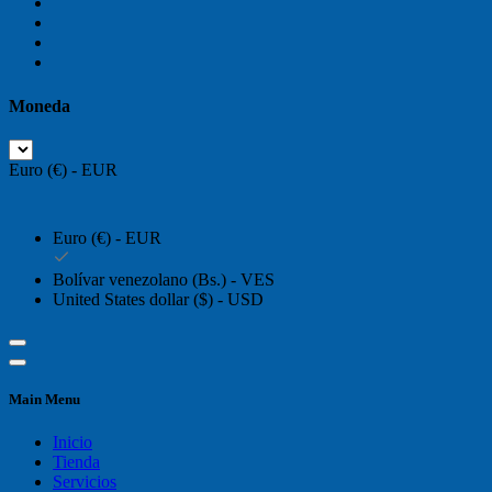
Moneda
Euro (€) - EUR
Euro (€) - EUR
Bolívar venezolano (Bs.) - VES
United States dollar ($) - USD
Main Menu
Inicio
Tienda
Servicios