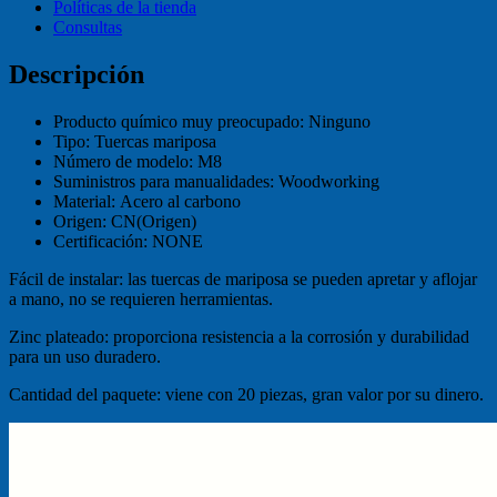
Políticas de la tienda
Consultas
Descripción
Producto químico muy preocupado:
Ninguno
Tipo:
Tuercas mariposa
Número de modelo:
M8
Suministros para manualidades:
Woodworking
Material:
Acero al carbono
Origen:
CN(Origen)
Certificación:
NONE
Fácil de instalar: las tuercas de mariposa se pueden apretar y aflojar
a mano, no se requieren herramientas.
Zinc plateado: proporciona resistencia a la corrosión y durabilidad
para un uso duradero.
Cantidad del paquete: viene con 20 piezas, gran valor por su dinero.