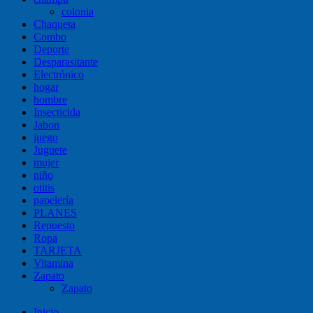
colonia
Chaqueta
Combo
Deporte
Desparasitante
Electrónico
hogar
hombre
Insecticida
Jabon
juego
Juguete
mujer
niño
otitis
papelería
PLANES
Repuesto
Ropa
TARJETA
Vitamina
Zapato
Zapato
Inicio