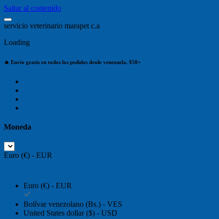
Saltar al contenido
s
e
r
v
i
c
i
o
v
e
t
e
r
i
n
a
r
i
o
m
a
r
a
p
e
t
c
.
a
Loading
🔥 Envío gratis en todos los pedidos desde venezuela. $50+
Moneda
Euro (€) - EUR
Euro (€) - EUR
Bolívar venezolano (Bs.) - VES
United States dollar ($) - USD