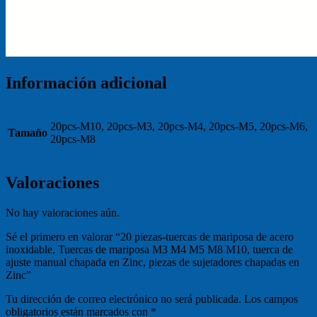
Información adicional
20pcs-M10, 20pcs-M3, 20pcs-M4, 20pcs-M5, 20pcs-M6,
Tamaño
20pcs-M8
Valoraciones
No hay valoraciones aún.
Sé el primero en valorar “20 piezas-tuercas de mariposa de acero
inoxidable, Tuercas de mariposa M3 M4 M5 M8 M10, tuerca de
ajuste manual chapada en Zinc, piezas de sujetadores chapadas en
Zinc”
Tu dirección de correo electrónico no será publicada.
Los campos
obligatorios están marcados con
*