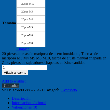
20pcs-M10
20pcs-M3
20pcs-M4
Tamaño
20pcs-M5
20pcs-M6
20pcs-M8
Limpiar
20 piezas-tuercas de mariposa de acero inoxidable, Tuercas de
mariposa M3 M4 M5 M8 M10, tuerca de ajuste manual chapada en
Zinc, piezas de sujetadores chapadas en Zinc cantidad
Añadir al carrito
Add to wishlist
Consultar
SKU:
3256805885723471
Categoría:
Accesorio
Descripción
Información adicional
Valoraciones (0)