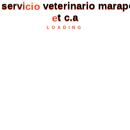
s
e
r
v
i
c
i
o
v
e
t
e
r
i
n
a
r
i
o
m
a
r
a
p
e
t
c
.
a
LOADING