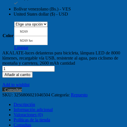
Bolívar venezolano (Bs.) - VES
United States dollar ($) - USD
M269
Color
M269 Set
Limpiar
AKALATE-luces delanteras para bicicleta, lámpara LED de 8000
lúmenes, recargable vía USB, resistente al agua, para ciclismo de
montaña y carretera, 2600 mAh cantidad
Añadir al carrito
Add to wishlist
Consultar
SKU:
3256806021046504
Categoría:
Repuesto
Descripción
Información adicional
Valoraciones (0)
Políticas de la tienda
Consultas