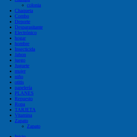
colonia
Chaqueta
Combo
Deporte
Desparasitante
Electrónico
hogar
hombre
Insecticida
Jabon
juego
Juguete
mujer
niño
otitis
papelería
PLANES
Repuesto
Ropa
TARJETA
Vitamina
Zapato
Zapato
Inicio