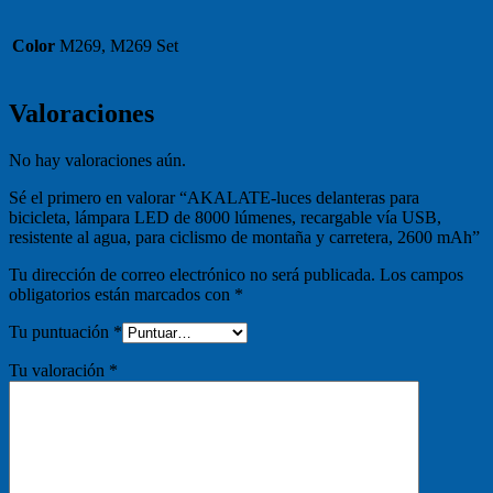
Color
M269, M269 Set
Valoraciones
No hay valoraciones aún.
Sé el primero en valorar “AKALATE-luces delanteras para
bicicleta, lámpara LED de 8000 lúmenes, recargable vía USB,
resistente al agua, para ciclismo de montaña y carretera, 2600 mAh”
Tu dirección de correo electrónico no será publicada.
Los campos
obligatorios están marcados con
*
Tu puntuación
*
Tu valoración
*