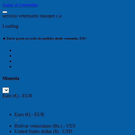
Saltar al contenido
s
e
r
v
i
c
i
o
v
e
t
e
r
i
n
a
r
i
o
m
a
r
a
p
e
t
c
.
a
Loading
🔥 Envío gratis en todos los pedidos desde venezuela. $50+
Moneda
Euro (€) - EUR
Euro (€) - EUR
Bolívar venezolano (Bs.) - VES
United States dollar ($) - USD