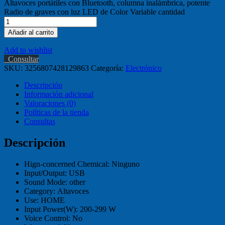
Altavoces portátiles con Bluetooth, columna inalámbrica, potente
Radio de graves con luz LED de Color Variable cantidad
Añadir al carrito
Add to wishlist
Consultar
SKU:
3256807428129863
Categoría:
Electrónico
Descripción
Información adicional
Valoraciones (0)
Políticas de la tienda
Consultas
Descripción
Hign-concerned Chemical:
Ninguno
Input/Output:
USB
Sound Mode:
other
Category:
Altavoces
Use:
HOME
Input Power(W):
200-299 W
Voice Control:
No