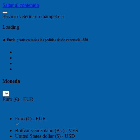
Saltar al contenido
s
e
r
v
i
c
i
o
v
e
t
e
r
i
n
a
r
i
o
m
a
r
a
p
e
t
c
.
a
Loading
🔥 Envío gratis en todos los pedidos desde venezuela. $50+
Moneda
Euro (€) - EUR
Euro (€) - EUR
Bolívar venezolano (Bs.) - VES
United States dollar ($) - USD