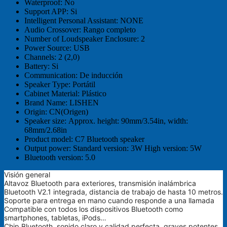
Waterproof:
No
Support APP:
Si
Intelligent Personal Assistant:
NONE
Audio Crossover:
Rango completo
Number of Loudspeaker Enclosure:
2
Power Source:
USB
Channels:
2 (2,0)
Battery:
Si
Communication:
De inducción
Speaker Type:
Portátil
Cabinet Material:
Plástico
Brand Name:
LISHEN
Origin:
CN(Origen)
Speaker size:
Approx. height: 90mm/3.54in, width:
68mm/2.68in
Product model:
C7 Bluetooth speaker
Output power:
Standard version: 3W High version: 5W
Bluetooth version:
5.0
Visión general
Altavoz Bluetooth para exteriores, transmisión inalámbrica
Bluetooth V2.1 integrada, distancia de trabajo de hasta 10 metros.
Soporte para entrega en mano cuando responde a una llamada
Compatible con todos los dispositivos Bluetooth como
smartphones, tabletas, iPods…
Chip Bluetooth, sonido claro y calidad perfecta, graves potentes