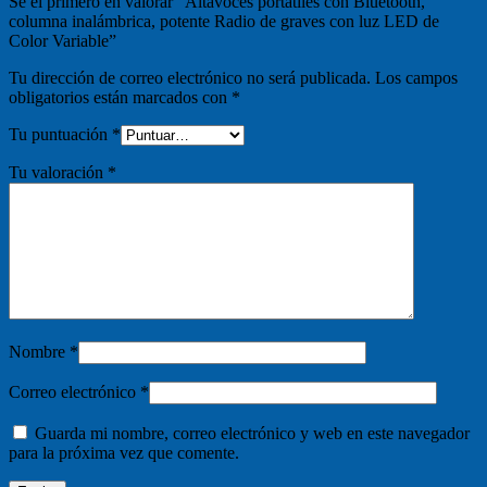
Sé el primero en valorar “Altavoces portátiles con Bluetooth,
columna inalámbrica, potente Radio de graves con luz LED de
Color Variable”
Tu dirección de correo electrónico no será publicada.
Los campos
obligatorios están marcados con
*
Tu puntuación
*
Tu valoración
*
Nombre
*
Correo electrónico
*
Guarda mi nombre, correo electrónico y web en este navegador
para la próxima vez que comente.