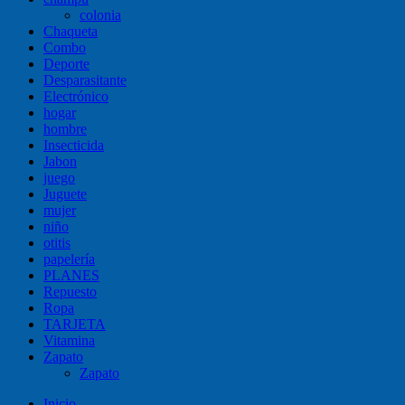
colonia
Chaqueta
Combo
Deporte
Desparasitante
Electrónico
hogar
hombre
Insecticida
Jabon
juego
Juguete
mujer
niño
otitis
papelería
PLANES
Repuesto
Ropa
TARJETA
Vitamina
Zapato
Zapato
Inicio