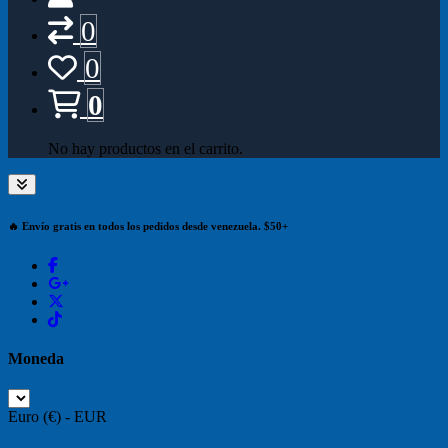
0
0
0
No hay productos en el carrito.
🔥 Envío gratis en todos los pedidos desde venezuela. $50+
Moneda
Euro (€) - EUR