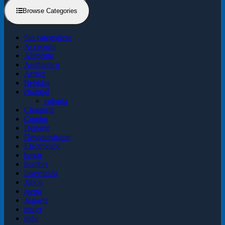
Browse Categories
Sin categorizar
Accesorio
Alimento
Antibiotico
Arrroz
Bebidas
champú
colonia
Chaqueta
Combo
Deporte
Desparasitante
Electrónico
hogar
hombre
Insecticida
Jabon
juego
Juguete
mujer
niño