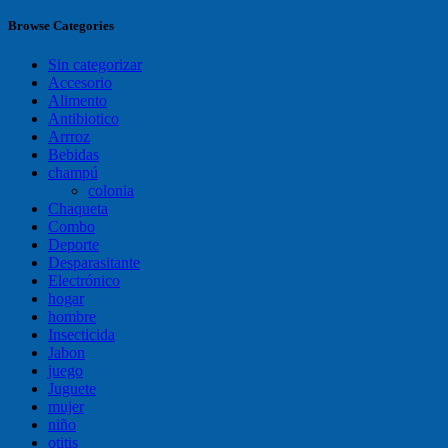
Browse Categories
Sin categorizar
Accesorio
Alimento
Antibiotico
Arrroz
Bebidas
champú
colonia
Chaqueta
Combo
Deporte
Desparasitante
Electrónico
hogar
hombre
Insecticida
Jabon
juego
Juguete
mujer
niño
otitis