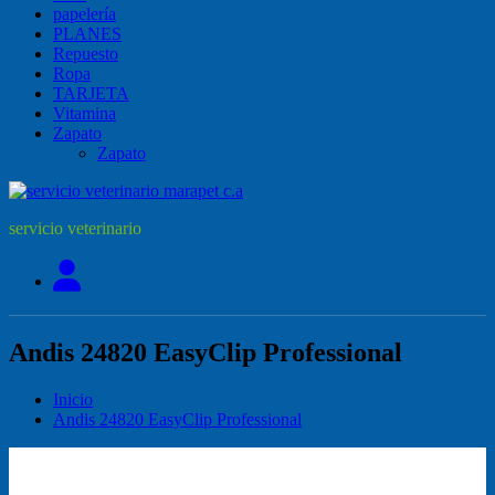
papelería
PLANES
Repuesto
Ropa
TARJETA
Vitamina
Zapato
Zapato
servicio veterinario
Andis 24820 EasyClip Professional
Inicio
Andis 24820 EasyClip Professional