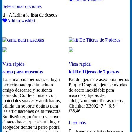
Este
variantes.
€7,12
precios:
Seleccionar opciones
producto
Las
desde
tiene
opciones
€10,99
múltiples
se
hasta
Add to wishlist
variantes.
pueden
€20,00
Las
elegir
opciones
en
se
la
pueden
página
elegir
de
en
producto
la
Vista rápida
Vista rápida
página
de
cama para mascotas
kit De Tijeras de 7 piezas
producto
La cama para perros es el lugar
Kit de tijeras de aseo para perros
perfecto para que tu peludo
Purple Dragon, tijeras curvadas
amigo descanse y se sienta
de acero inoxidable para
cómodo. Confeccionada con
mascotas, tijeras de
materiales suaves y acolchados,
adelgazamiento, tijeras rectas,
brinda un soporte óptimo para
Chunker Z3002, 7 ", 6,5"
las articulaciones de tu mascota.
€
38,46
Su diseño ergonómico y suave
al tacto hacen que sea un lugar
Leer más
acogedor donde tu perro podrá