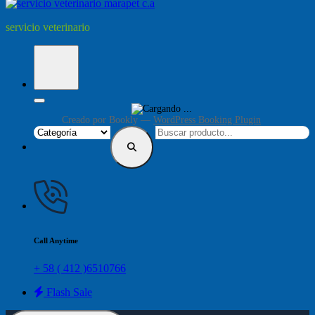
servicio veterinario
Creado por
Bookly
—
WordPress Booking Plugin
Call Anytime
+ 58 ( 412 )6510766
Flash Sale