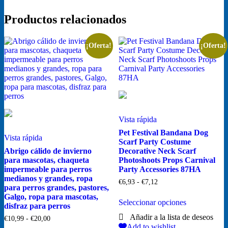
Productos relacionados
¡Oferta!
¡Oferta!
Vista rápida
Pet Festival Bandana Dog
Vista rápida
Scarf Party Costume
Abrigo cálido de invierno
Decorative Neck Scarf
para mascotas, chaqueta
Photoshoots Props Carnival
impermeable para perros
Party Accessories 87HA
medianos y grandes, ropa
Rango
€
6,93
-
€
7,12
para perros grandes, pastores,
de
Este
Galgo, ropa para mascotas,
precios:
Seleccionar opciones
producto
disfraz para perros
desde
tiene
€6,93
Rango
€
10,99
-
€
20,00
múltiples
hasta
Add to wishlist
de