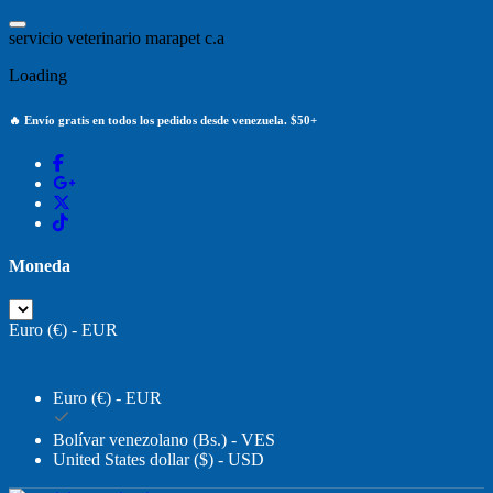
Saltar
al
s
e
r
v
i
c
i
o
v
e
t
e
r
i
n
a
r
i
o
m
a
r
a
p
e
t
c
.
a
contenido
Loading
🔥 Envío gratis en todos los pedidos desde venezuela. $50+
Moneda
Euro (€) - EUR
Euro (€) - EUR
Bolívar venezolano (Bs.) - VES
United States dollar ($) - USD