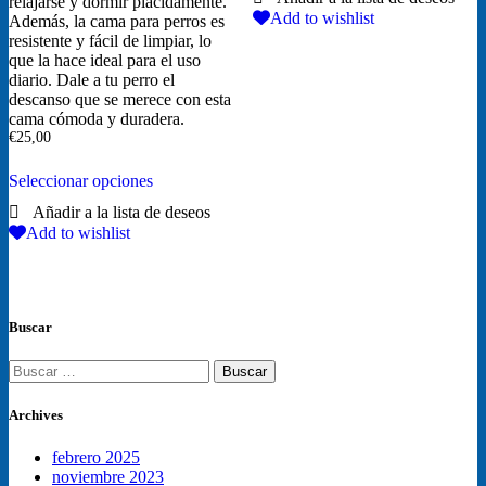
relajarse y dormir plácidamente.
Add to wishlist
Además, la cama para perros es
resistente y fácil de limpiar, lo
que la hace ideal para el uso
diario. Dale a tu perro el
descanso que se merece con esta
cama cómoda y duradera.
€
25,00
Este
Seleccionar opciones
producto
tiene
múltiples
Add to wishlist
variantes.
Las
opciones
se
pueden
Buscar
elegir
en
Buscar:
la
página
de
Archives
producto
febrero 2025
noviembre 2023