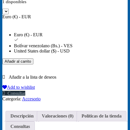
1 disponibles
Euro (€) - EUR
Euro (€) - EUR
Bolívar venezolano (Bs.) - VES
United States dollar ($) - USD
Andis
Añadir al carrito
24820
EasyClip
Professional
cantidad
Add to wishlist
Consultar
Categoría:
Accesorio
Descripción
Valoraciones (0)
Políticas de la tienda
Consultas