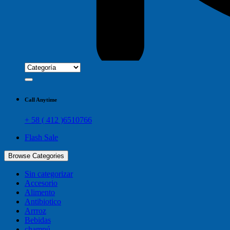
Call Anytime
+ 58 ( 412 )6510766
Flash Sale
Browse Categories
Sin categorizar
Accesorio
Alimento
Antibiotico
Arrroz
Bebidas
champú