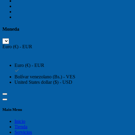
Moneda
Euro (€) - EUR
Euro (€) - EUR
Bolívar venezolano (Bs.) - VES
United States dollar ($) - USD
Main Menu
Inicio
Tienda
Servicios