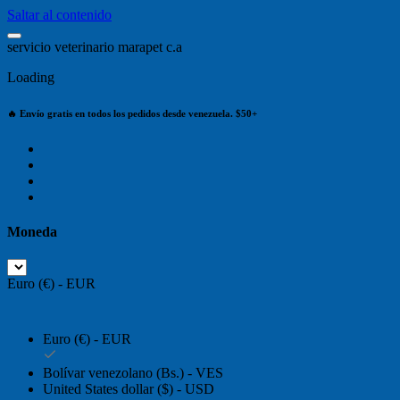
Saltar al contenido
s
e
r
v
i
c
i
o
v
e
t
e
r
i
n
a
r
i
o
m
a
r
a
p
e
t
c
.
a
Loading
🔥 Envío gratis en todos los pedidos desde venezuela. $50+
Moneda
Euro (€) - EUR
Euro (€) - EUR
Bolívar venezolano (Bs.) - VES
United States dollar ($) - USD