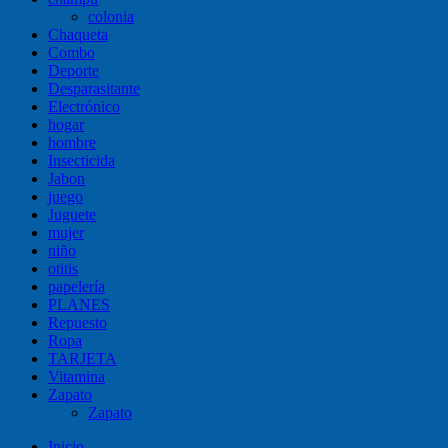
colonia
Chaqueta
Combo
Deporte
Desparasitante
Electrónico
hogar
hombre
Insecticida
Jabon
juego
Juguete
mujer
niño
otitis
papelería
PLANES
Repuesto
Ropa
TARJETA
Vitamina
Zapato
Zapato
Inicio