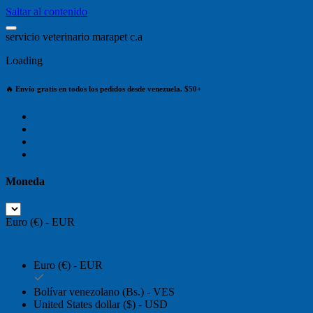
Saltar al contenido
s
e
r
v
i
c
i
o
v
e
t
e
r
i
n
a
r
i
o
m
a
r
a
p
e
t
c
.
a
Loading
🔥 Envío gratis en todos los pedidos desde venezuela. $50+
Moneda
Euro (€) - EUR
Euro (€) - EUR
Bolívar venezolano (Bs.) - VES
United States dollar ($) - USD