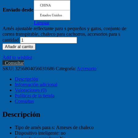
CHINA
Enviado desde
Estados Unidos
Limpiar
Arnés ajustable reflectante para s pequeños y gatos, conjunto de
correa transpirable, chaleco para cachorros, accesorios para s
cantidad
Añadir al carrito
Add to wishlist
Consultar
SKU:
3256804056031686
Categoría:
Accesorio
Descripción
Información adicional
Valoraciones (0)
Políticas de la tienda
Consultas
Descripción
Tipo de arnés para s:
Arneses de chaleco
Dispositivo inteligente:
no