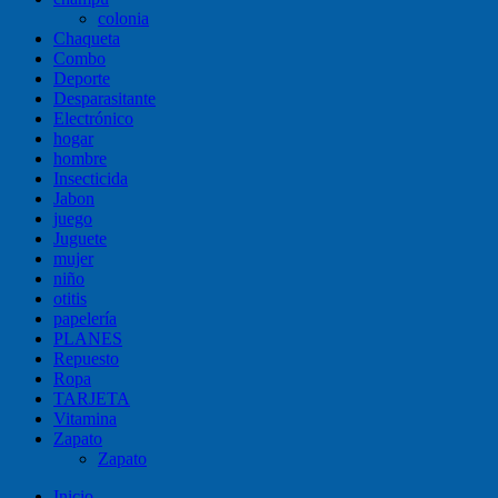
colonia
Chaqueta
Combo
Deporte
Desparasitante
Electrónico
hogar
hombre
Insecticida
Jabon
juego
Juguete
mujer
niño
otitis
papelería
PLANES
Repuesto
Ropa
TARJETA
Vitamina
Zapato
Zapato
Inicio