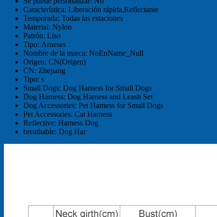
Se puede personalizar:
No
Característica:
Liberación rápida,Reflectante
Temporada:
Todas las estaciones
Material:
Nylon
Patrón:
Liso
Tipo:
Arneses
Nombre de la marca:
NoEnName_Null
Origen:
CN(Origen)
CN:
Zhejiang
Tipo:
s
Small Dogs:
Dog Harness for Small Dogs
Dog Harness:
Dog Harness and Leash Set
Dog Accessories:
Pet Harness for Small Dogs
Pet Accessories:
Cat Harness
Reflective:
Harness Dog
breathable:
Dog Har