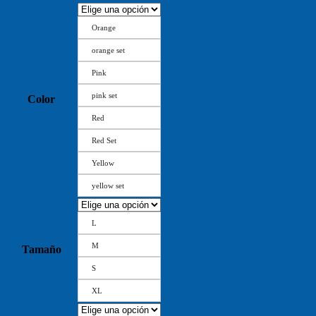
Orange
orange set
Pink
pink set
Color
Red
Red Set
Yellow
yellow set
L
M
Tamaño
S
XL