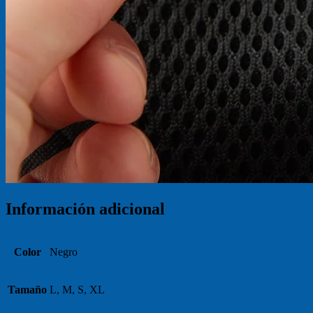
Información adicional
Color
Negro
Tamaño
L, M, S, XL