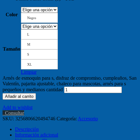
Color
Negro
L
M
Tamaño
S
XL
Limpiar
Arnés de esmoquin para s, disfraz de compromiso, cumpleaños, San
Valentín, pajarita ajustable, chaleco para mascotas, arnés para s
pequeños y medianos cantidad
Añadir al carrito
Add to wishlist
Consultar
SKU:
3256806620494746
Categoría:
Accesorio
Descripción
Información adicional