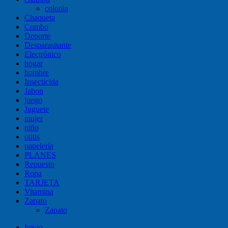
colonia
Chaqueta
Combo
Deporte
Desparasitante
Electrónico
hogar
hombre
Insecticida
Jabon
juego
Juguete
mujer
niño
otitis
papelería
PLANES
Repuesto
Ropa
TARJETA
Vitamina
Zapato
Zapato
Inicio