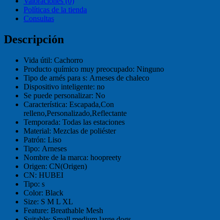
Valoraciones (0)
Políticas de la tienda
Consultas
Descripción
Vida útil:
Cachorro
Producto químico muy preocupado:
Ninguno
Tipo de arnés para s:
Arneses de chaleco
Dispositivo inteligente:
no
Se puede personalizar:
No
Característica:
Escapada,Con
relleno,Personalizado,Reflectante
Temporada:
Todas las estaciones
Material:
Mezclas de poliéster
Patrón:
Liso
Tipo:
Arneses
Nombre de la marca:
hoopreety
Origen:
CN(Origen)
CN:
HUBEI
Tipo:
s
Color:
Black
Size:
S M L XL
Feature:
Breathable Mesh
Suitable:
Small medium large dogs