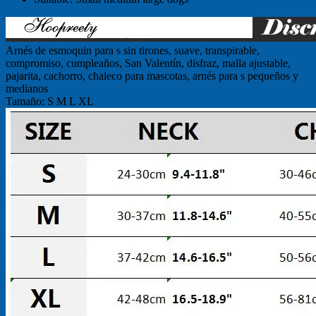
Arnés de esmoquin para s sin tirones, suave, transpirable,
compromiso, cumpleaños, San Valentín, disfraz, malla ajustable,
pajarita, cachorro, chaleco para mascotas, arnés para s pequeños y
medianos
Tamaño: S M L XL