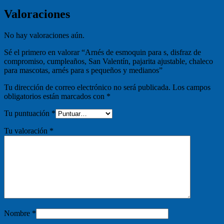
Valoraciones
No hay valoraciones aún.
Sé el primero en valorar “Arnés de esmoquin para s, disfraz de
compromiso, cumpleaños, San Valentín, pajarita ajustable, chaleco
para mascotas, arnés para s pequeños y medianos”
Tu dirección de correo electrónico no será publicada.
Los campos
obligatorios están marcados con
*
Tu puntuación
*
Tu valoración
*
Nombre
*