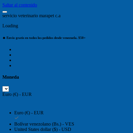
Saltar al contenido
s
e
r
v
i
c
i
o
v
e
t
e
r
i
n
a
r
i
o
m
a
r
a
p
e
t
c
.
a
Loading
🔥 Envío gratis en todos los pedidos desde venezuela. $50+
Moneda
Euro (€) - EUR
Euro (€) - EUR
Bolívar venezolano (Bs.) - VES
United States dollar ($) - USD