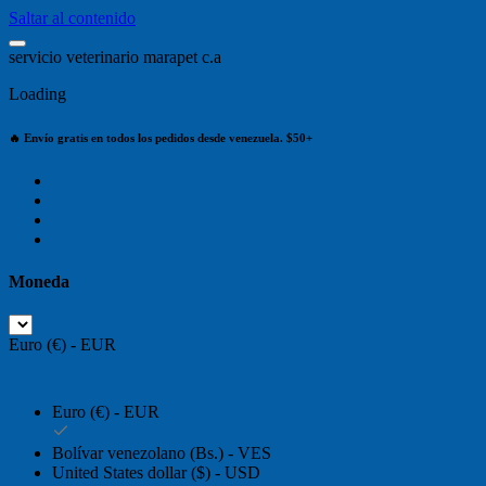
Saltar al contenido
s
e
r
v
i
c
i
o
v
e
t
e
r
i
n
a
r
i
o
m
a
r
a
p
e
t
c
.
a
Loading
🔥 Envío gratis en todos los pedidos desde venezuela. $50+
Moneda
Euro (€) - EUR
Euro (€) - EUR
Bolívar venezolano (Bs.) - VES
United States dollar ($) - USD