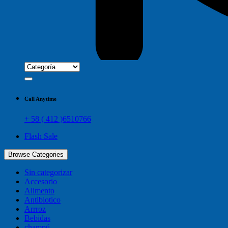
Call Anytime
+ 58 ( 412 )6510766
Flash Sale
Browse Categories
Sin categorizar
Accesorio
Alimento
Antibiotico
Arrroz
Bebidas
champú