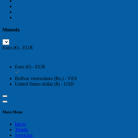
Moneda
Euro (€) - EUR
Euro (€) - EUR
Bolívar venezolano (Bs.) - VES
United States dollar ($) - USD
Main Menu
Inicio
Tienda
Servicios