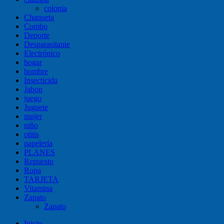
colonia
Chaqueta
Combo
Deporte
Desparasitante
Electrónico
hogar
hombre
Insecticida
Jabon
juego
Juguete
mujer
niño
otitis
papelería
PLANES
Repuesto
Ropa
TARJETA
Vitamina
Zapato
Zapato
Inicio