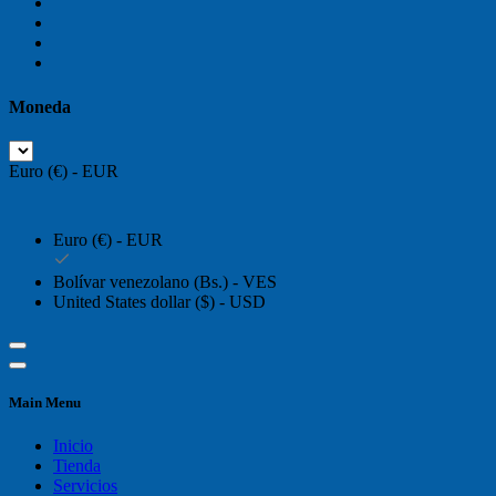
Moneda
Euro (€) - EUR
Euro (€) - EUR
Bolívar venezolano (Bs.) - VES
United States dollar ($) - USD
Main Menu
Inicio
Tienda
Servicios