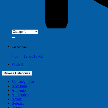
Call Anytime
+ 58 ( 412 )6510766
Flash Sale
Browse Categories
Sin categorizar
Accesorio
Alimento
Antibiotico
Arrroz
Bebidas
champú