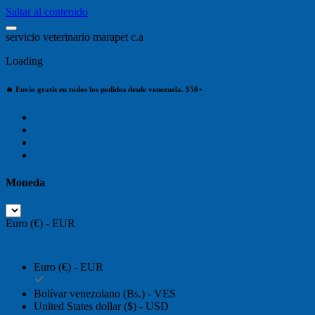
Saltar al contenido
s
e
r
v
i
c
i
o
v
e
t
e
r
i
n
a
r
i
o
m
a
r
a
p
e
t
c
.
a
Loading
🔥 Envío gratis en todos los pedidos desde venezuela. $50+
Moneda
Euro (€) - EUR
Euro (€) - EUR
Bolívar venezolano (Bs.) - VES
United States dollar ($) - USD