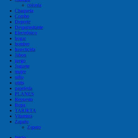
colonia
Chaqueta
Combo
Deporte
Desparasitante
Electrónico
hogar
hombre
Insecticida
Jabon
juego
Juguete
mujer
niño
otitis
papelería
PLANES
Repuesto
Ropa
TARJETA
Vitamina
Zapato
Zapato
Inicio