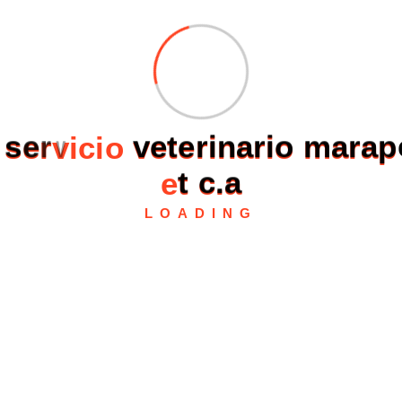
s
e
r
v
i
c
i
o
v
e
t
e
r
i
n
a
r
i
o
m
a
r
a
p
e
t
c
.
a
LOADING