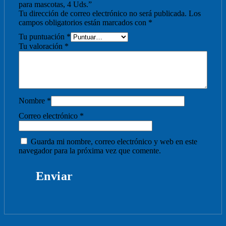
para mascotas, 4 Uds.”
Tu dirección de correo electrónico no será publicada.
Los
campos obligatorios están marcados con
*
Tu puntuación
*
Tu valoración
*
Nombre
*
Correo electrónico
*
Guarda mi nombre, correo electrónico y web en este
navegador para la próxima vez que comente.