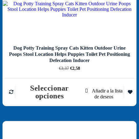
Dog Potty Training Spray Cats Kitten Outdoor Urine
Poops Stool Location Helps Puppies Toilet Pet Positioning
Defecation Inducer
El
El
€
3,37
€
2,58
precio
precio
original
actual
era:
es:
Seleccionar
€3,37.
€2,58.
Este
opciones
producto
tiene
múltiples
variantes.
Las
opciones
se