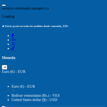
Saltar
al
s
e
r
v
i
c
i
o
v
e
t
e
r
i
n
a
r
i
o
m
a
r
a
p
e
t
c
.
a
contenido
Loading
🔥 Envío gratis en todos los pedidos desde venezuela. $50+
Moneda
Euro (€) - EUR
Euro (€) - EUR
Bolívar venezolano (Bs.) - VES
United States dollar ($) - USD