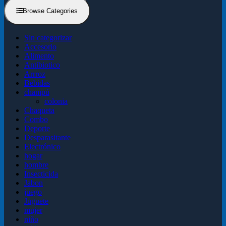
Browse Categories
Sin categorizar
Accesorio
Alimento
Antibiotico
Arrroz
Bebidas
champú
colonia
Chaqueta
Combo
Deporte
Desparasitante
Electrónico
hogar
hombre
Insecticida
Jabon
juego
Juguete
mujer
niño