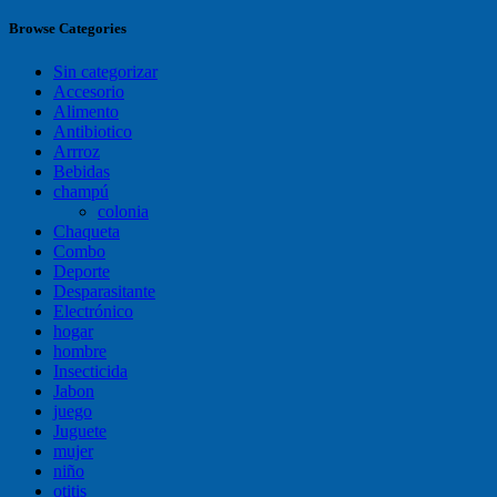
Browse Categories
Sin categorizar
Accesorio
Alimento
Antibiotico
Arrroz
Bebidas
champú
colonia
Chaqueta
Combo
Deporte
Desparasitante
Electrónico
hogar
hombre
Insecticida
Jabon
juego
Juguete
mujer
niño
otitis