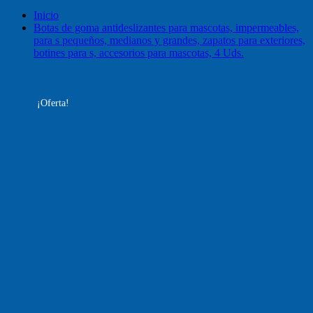
Inicio
Botas de goma antideslizantes para mascotas, impermeables,
para s pequeños, medianos y grandes, zapatos para exteriores,
botines para s, accesorios para mascotas, 4 Uds.
¡Oferta!