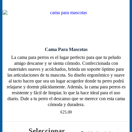
pueden
elegir
en
la
página
de
producto
Cama Para Mascotas
La cama para perros es el lugar perfecto para que tu peludo
amigo descanse y se sienta cómodo. Confeccionada con
materiales suaves y acolchados, brinda un soporte óptimo para
las articulaciones de tu mascota. Su diseño ergonómico y suave
al tacto hacen que sea un lugar acogedor donde tu perro podrá
relajarse y dormir plácidamente. Además, la cama para perros es
resistente y fácil de limpiar, lo que la hace ideal para el uso
diario. Dale a tu perro el descanso que se merece con esta cama
cómoda y duradera.
€
25,00
Seleccionar