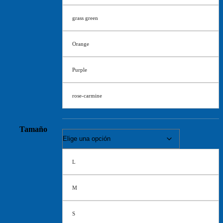
grass green
Orange
Purple
rose-carmine
Tamaño
L
M
S