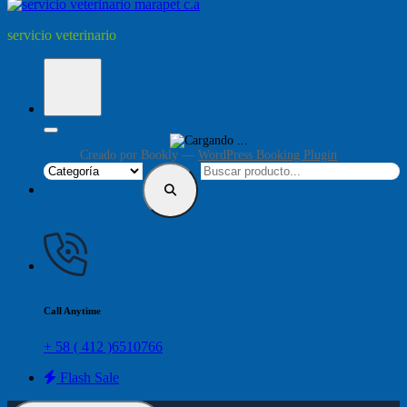
servicio veterinario
Creado por
Bookly
—
WordPress Booking Plugin
Call Anytime
+ 58 ( 412 )6510766
Flash Sale