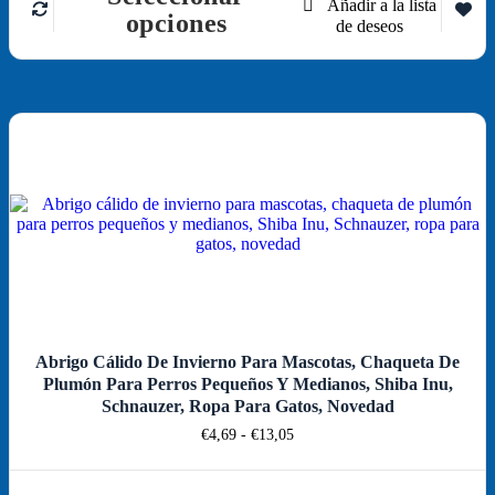
Este
opciones
producto
tiene
múltiples
variantes.
Las
opciones
¡Oferta!
se
pueden
elegir
en
la
página
de
producto
Abrigo Cálido De Invierno Para Mascotas, Chaqueta De
Plumón Para Perros Pequeños Y Medianos, Shiba Inu,
Schnauzer, Ropa Para Gatos, Novedad
Rango
€
4,69
-
€
13,05
de
precios:
desde