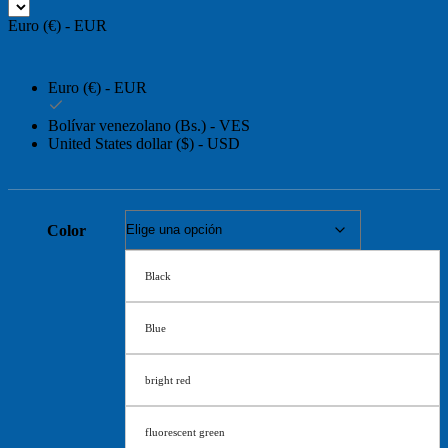
precios:
Euro (€) - EUR
desde
€6,12
hasta
Euro (€) - EUR
€12,39
Bolívar venezolano (Bs.) - VES
United States dollar ($) - USD
Color
Black
Blue
bright red
fluorescent green