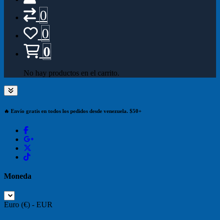
0
0
0
No hay productos en el carrito.
🔥 Envío gratis en todos los pedidos desde venezuela. $50+
Moneda
Euro (€) - EUR