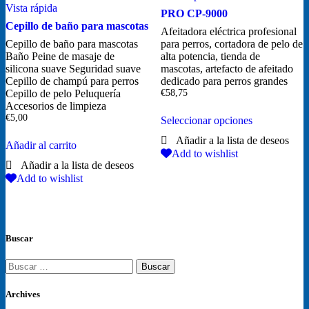
Vista rápida
de
PRO CP-9000
producto
Cepillo de baño para mascotas
Afeitadora eléctrica profesional
Cepillo de baño para mascotas
para perros, cortadora de pelo de
Baño Peine de masaje de
alta potencia, tienda de
silicona suave Seguridad suave
mascotas, artefacto de afeitado
Cepillo de champú para perros
dedicado para perros grandes
Cepillo de pelo Peluquería
€
58,75
Accesorios de limpieza
Este
€
5,00
Seleccionar opciones
producto
tiene
Añadir al carrito
múltiples
Add to wishlist
variantes.
Las
Add to wishlist
opciones
se
pueden
elegir
en
Buscar
la
página
Buscar:
de
producto
Archives