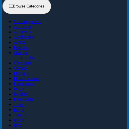
Browse Categories
Sin categorizar
Accesorio
Alimento
Antibiotico
Arrroz
Bebidas
champú
colonia
Chaqueta
Combo
Deporte
Desparasitante
Electrónico
hogar
hombre
Insecticida
Jabon
juego
Juguete
mujer
niño