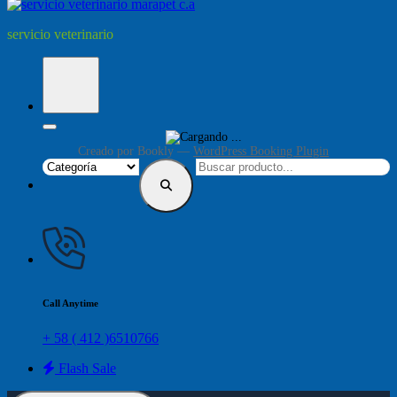
servicio veterinario
Creado por
Bookly
—
WordPress Booking Plugin
Call Anytime
+ 58 ( 412 )6510766
Flash Sale