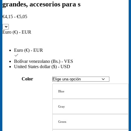
grandes, accesorios para s
Rango
€
4,15
-
€
5,05
de
precios:
Euro (€) - EUR
desde
€4,15
hasta
€5,05
Euro (€) - EUR
Bolívar venezolano (Bs.) - VES
United States dollar ($) - USD
Color
Blue
Gray
Green