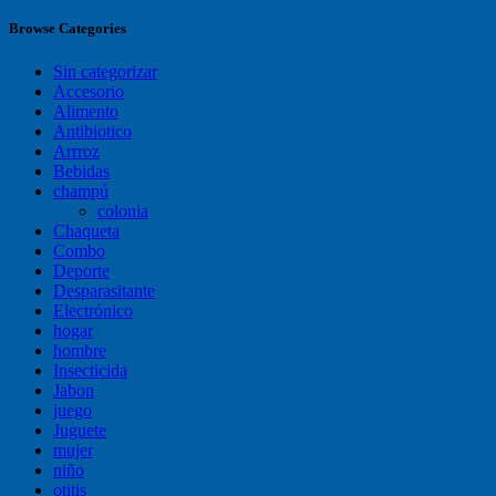
Browse Categories
Sin categorizar
Accesorio
Alimento
Antibiotico
Arrroz
Bebidas
champú
colonia
Chaqueta
Combo
Deporte
Desparasitante
Electrónico
hogar
hombre
Insecticida
Jabon
juego
Juguete
mujer
niño
otitis