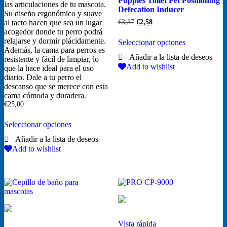
Puppies Toilet Pet Positioning
las articulaciones de tu mascota.
Defecation Inducer
Su diseño ergonómico y suave
El
El
al tacto hacen que sea un lugar
€
3,37
€
2,58
precio
precio
acogedor donde tu perro podrá
Este
original
actual
relajarse y dormir plácidamente.
Seleccionar opciones
producto
era:
es:
Además, la cama para perros es
tiene
€3,37.
€2,58.
resistente y fácil de limpiar, lo
múltiples
Add to wishlist
que la hace ideal para el uso
variantes.
diario. Dale a tu perro el
Las
descanso que se merece con esta
opciones
cama cómoda y duradera.
se
€
25,00
pueden
Este
elegir
Seleccionar opciones
producto
en
tiene
la
múltiples
página
Add to wishlist
variantes.
de
Las
producto
opciones
se
pueden
elegir
en
la
Vista rápida
página