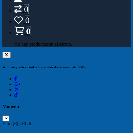
0
0
0
No hay productos en el carrito.
🔥 Envío gratis en todos los pedidos desde venezuela. $50+
Moneda
Euro (€) - EUR