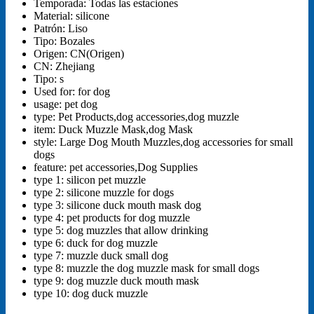
s
Temporada:
Todas las estaciones
pequeños
Material:
silicone
y
Patrón:
Liso
grandes,
Tipo:
Bozales
accesorios
Origen:
CN(Origen)
para
CN:
Zhejiang
s
Tipo:
s
cantidad
Used for:
for dog
usage:
pet dog
type:
Pet Products,dog accessories,dog muzzle
item:
Duck Muzzle Mask,dog Mask
style:
Large Dog Mouth Muzzles,dog accessories for small
dogs
feature:
pet accessories,Dog Supplies
type 1:
silicon pet muzzle
type 2:
silicone muzzle for dogs
type 3:
silicone duck mouth mask dog
type 4:
pet products for dog muzzle
type 5:
dog muzzles that allow drinking
type 6:
duck for dog muzzle
type 7:
muzzle duck small dog
type 8:
muzzle the dog muzzle mask for small dogs
type 9:
dog muzzle duck mouth mask
type 10:
dog duck muzzle