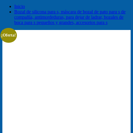
Inicio
Bozal de silicona para s, máscara de bozal de pato para s de
compañía, antimordeduras, para dejar de ladrar, bozales de
boca para s pequeños y grandes, accesorios para s
¡Oferta!