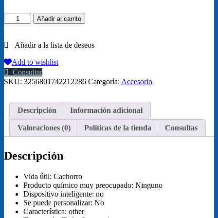
Bozal
Añadir al carrito
de
silicona
para
s,
máscara
Add to wishlist
de
Consultar
bozal
SKU:
3256801742212286
Categoría:
Accesorio
de
pato
para
Descripción
Información adicional
s
de
Valoraciones (0)
Políticas de la tienda
Consultas
compañía,
antimordeduras,
para
Descripción
dejar
de
ladrar,
Vida útil:
Cachorro
bozales
Producto químico muy preocupado:
Ninguno
de
Dispositivo inteligente:
no
boca
Se puede personalizar:
No
para
Característica:
other