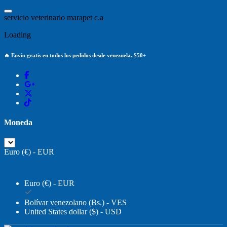
Saltar
al
s
e
r
v
i
c
i
o
v
e
t
e
r
i
n
a
r
i
o
m
a
r
a
p
e
t
c
.
a
contenido
Loading
🔥 Envío gratis en todos los pedidos desde venezuela. $50+
Moneda
Euro (€) - EUR
Euro (€) - EUR
Bolívar venezolano (Bs.) - VES
United States dollar ($) - USD