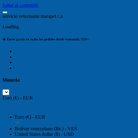
Saltar al contenido
s
e
r
v
i
c
i
o
v
e
t
e
r
i
n
a
r
i
o
m
a
r
a
p
e
t
c
.
a
Loading
🔥 Envío gratis en todos los pedidos desde venezuela. $50+
Moneda
Euro (€) - EUR
Euro (€) - EUR
Bolívar venezolano (Bs.) - VES
United States dollar ($) - USD