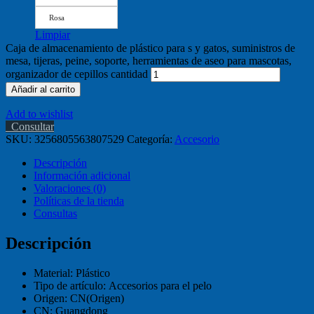
Rosa
Limpiar
Caja de almacenamiento de plástico para s y gatos, suministros de
mesa, tijeras, peine, soporte, herramientas de aseo para mascotas,
organizador de cepillos cantidad
Añadir al carrito
Add to wishlist
Consultar
SKU:
3256805563807529
Categoría:
Accesorio
Descripción
Información adicional
Valoraciones (0)
Políticas de la tienda
Consultas
Descripción
Material:
Plástico
Tipo de artículo:
Accesorios para el pelo
Origen:
CN(Origen)
CN:
Guangdong