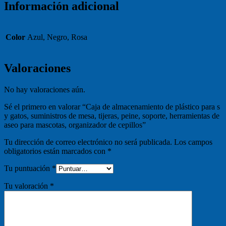
Información adicional
Color
Azul, Negro, Rosa
Valoraciones
No hay valoraciones aún.
Sé el primero en valorar “Caja de almacenamiento de plástico para s
y gatos, suministros de mesa, tijeras, peine, soporte, herramientas de
aseo para mascotas, organizador de cepillos”
Tu dirección de correo electrónico no será publicada.
Los campos
obligatorios están marcados con
*
Tu puntuación
*
Tu valoración
*