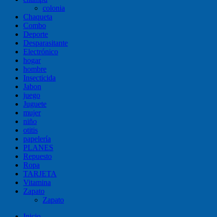
colonia
Chaqueta
Combo
Deporte
Desparasitante
Electrónico
hogar
hombre
Insecticida
Jabon
juego
Juguete
mujer
niño
otitis
papelería
PLANES
Repuesto
Ropa
TARJETA
Vitamina
Zapato
Zapato
Inicio