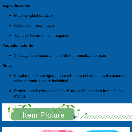
Especificación:
Material: plástico ABS
Color: azul, rosa, negro
Tamaño: Como en las imágenes
Paquete incluido:
1 x Caja de almacenamiento de herramientas de aseo
Nota:
El color puede ser ligeramente diferente debido a la calibración de
color de cada monitor individual.
Permita una ligera desviación de medición debido a la medición
manual.