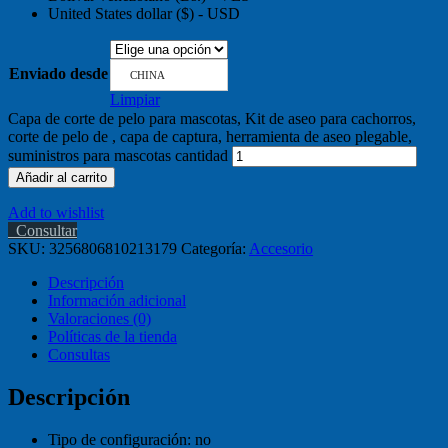
United States dollar ($) - USD
Enviado desde
CHINA
Limpiar
Capa de corte de pelo para mascotas, Kit de aseo para cachorros,
corte de pelo de , capa de captura, herramienta de aseo plegable,
suministros para mascotas cantidad
Añadir al carrito
Add to wishlist
Consultar
SKU:
3256806810213179
Categoría:
Accesorio
Descripción
Información adicional
Valoraciones (0)
Políticas de la tienda
Consultas
Descripción
Tipo de configuración:
no