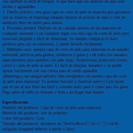
tela también es fácil de limpiar, lo que hace que sus sesiones de aseo sean
fáciles y agradables.
3. Diseño práctico: esta gran capa de corte de pelo de mascota gris garantiza
que su mascota se mantenga relajada durante el proceso de aseo y cree un
ambiente libre de estrés para ambos.
4. Precisión portátil: Disfrute de un cuidado preciso de las mascotas en
cualquier momento y en cualquier lugar con esta capa de corte de pelo para
mascotas plegable y fácil de almacenar. Su tamaño compacto lo hace
perfecto para uso en exteriores, y puede llevarlo fácilmente.
5. Múltiples usos: nuestra capa de corte de pelo para mascotas es de tamaño
universal, perfecta para gatitos, cachorros y gatos y s de todos los tamaños,
especialmente para aquellos con pelo largo. Proporciona protección contra
cortes y caída de pelo al suelo. Es fácil de limpiar, duradero y se puede
ajustar fácilmente con una correa para el cuello ajustable.
¡Mantenga a sus amigos peludos bien arreglados con nuestra capa de corte
de pelo para mascotas! Su potente función y material suave y Gris hacen
que el uso al aire libre sea fácil y cómodo tanto para ti como para tus gatos.
Diga adiós al vello no deseado y hola a un hogar más limpio.
Especificación:
Nombre del producto: Capa de corte de pelo para mascotas
Material del producto: tela de poliéster
Color del producto: Gris
Tamaño del producto: alrededor de 70x45x38cm/27,56×17,72×14,96
pulgadas (longitud inferior x ancho x Alto)