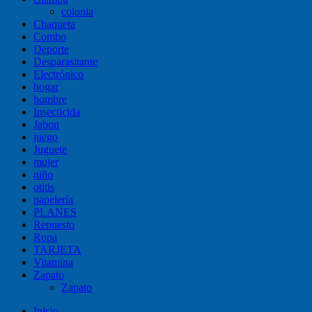
colonia
Chaqueta
Combo
Deporte
Desparasitante
Electrónico
hogar
hombre
Insecticida
Jabon
juego
Juguete
mujer
niño
otitis
papelería
PLANES
Repuesto
Ropa
TARJETA
Vitamina
Zapato
Zapato
Inicio