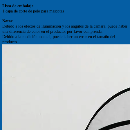
Lista de embalaje
1 capa de corte de pelo para mascotas
Notas:
Debido a los efectos de iluminación y los ángulos de la cámara, puede haber
una diferencia de color en el producto, por favor comprenda.
Debido a la medición manual, puede haber un error en el tamaño del
producto.