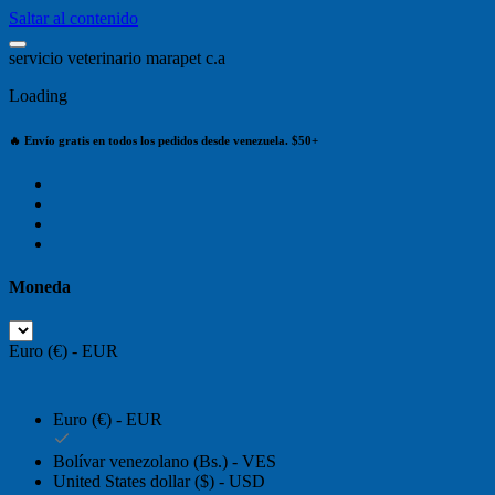
Saltar al contenido
s
e
r
v
i
c
i
o
v
e
t
e
r
i
n
a
r
i
o
m
a
r
a
p
e
t
c
.
a
Loading
🔥 Envío gratis en todos los pedidos desde venezuela. $50+
Moneda
Euro (€) - EUR
Euro (€) - EUR
Bolívar venezolano (Bs.) - VES
United States dollar ($) - USD