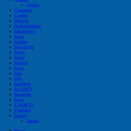
colonia
Chaqueta
Combo
Deporte
Desparasitante
Electrónico
hogar
hombre
Insecticida
Jabon
juego
Juguete
mujer
niño
otitis
papelería
PLANES
Repuesto
Ropa
TARJETA
Vitamina
Zapato
Zapato
Inicio