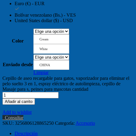
Euro (€) - EUR
Bolívar venezolano (Bs.) - VES
United States dollar ($) - USD
Cream
Color
White
Enviado desde
CHINA
Limpiar
Cepillo de aseo recargable para gatos, vaporizador para eliminar el
pelo suelto 3 en 1, espray eléctrico de autolimpieza, cepillo de
Masaje para s, peines para mascotas cantidad
Añadir al carrito
Add to wishlist
Consultar
SKU:
3256806128865250
Categoría:
Accesorio
Descripción