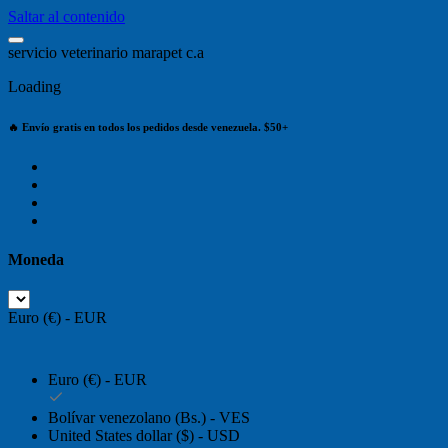
Saltar al contenido
s
e
r
v
i
c
i
o
v
e
t
e
r
i
n
a
r
i
o
m
a
r
a
p
e
t
c
.
a
Loading
🔥 Envío gratis en todos los pedidos desde venezuela. $50+
Moneda
Euro (€) - EUR
Euro (€) - EUR
Bolívar venezolano (Bs.) - VES
United States dollar ($) - USD