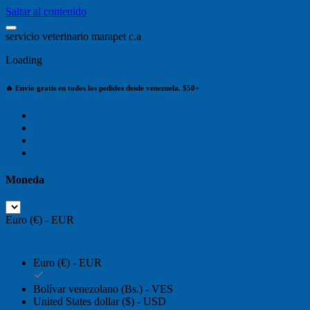
Saltar al contenido
s
e
r
v
i
c
i
o
v
e
t
e
r
i
n
a
r
i
o
m
a
r
a
p
e
t
c
.
a
Loading
🔥 Envío gratis en todos los pedidos desde venezuela. $50+
Moneda
Euro (€) - EUR
Euro (€) - EUR
Bolívar venezolano (Bs.) - VES
United States dollar ($) - USD