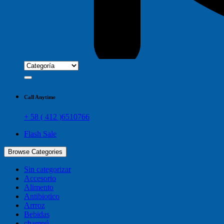
Call Anytime
+ 58 ( 412 )6510766
Flash Sale
Browse Categories
Sin categorizar
Accesorio
Alimento
Antibiotico
Arrroz
Bebidas
champú