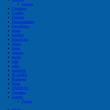
colonia
Chaqueta
Combo
Deporte
Desparasitante
Electrónico
hogar
hombre
Insecticida
Jabon
juego
Juguete
mujer
niño
otitis
papelería
PLANES
Repuesto
Ropa
TARJETA
Vitamina
Zapato
Zapato
Inicio