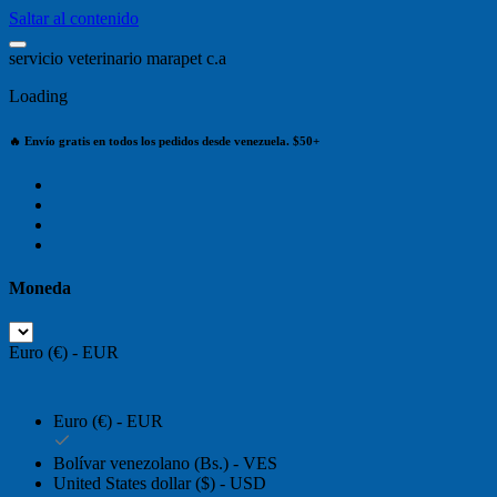
Saltar al contenido
s
e
r
v
i
c
i
o
v
e
t
e
r
i
n
a
r
i
o
m
a
r
a
p
e
t
c
.
a
Loading
🔥 Envío gratis en todos los pedidos desde venezuela. $50+
Moneda
Euro (€) - EUR
Euro (€) - EUR
Bolívar venezolano (Bs.) - VES
United States dollar ($) - USD