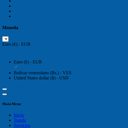
Moneda
Euro (€) - EUR
Euro (€) - EUR
Bolívar venezolano (Bs.) - VES
United States dollar ($) - USD
Main Menu
Inicio
Tienda
Servicios