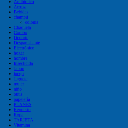
Antibiotico
Arrroz
Bebidas
champú
colonia
Chaqueta
Combo
Deporte
Desparasitante
Electrónico
hogar
hombre
Insecticida
Jabon
juego
Juguete
mujer
niño
otitis
papelería
PLANES
Repuesto
Ropa
TARJETA
Vitamina