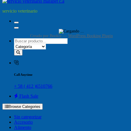
servicio veterinario
Creado por
Bookly
—
WordPress Booking Plugin
Call Anytime
+ 58 ( 412 )6510766
Flash Sale
Browse Categories
Sin categorizar
Accesorio
Alimento