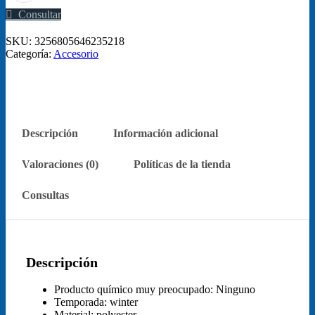
para
Consultar
mascotas,
4
SKU:
3256805646235218
colores
Categoría:
Accesorio
cantidad
Descripción
Información adicional
Valoraciones (0)
Políticas de la tienda
Consultas
Descripción
Producto químico muy preocupado:
Ninguno
Temporada:
winter
Material:
polyester