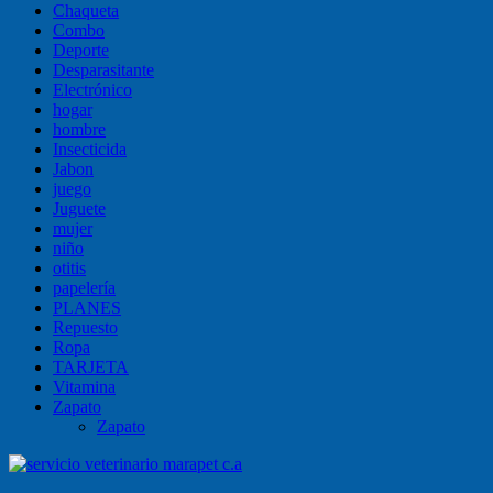
Chaqueta
Combo
Deporte
Desparasitante
Electrónico
hogar
hombre
Insecticida
Jabon
juego
Juguete
mujer
niño
otitis
papelería
PLANES
Repuesto
Ropa
TARJETA
Vitamina
Zapato
Zapato