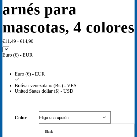
arnés para
mascotas, 4 colores
Rango
€
11,49
-
€
14,90
de
precios:
Euro (€) - EUR
desde
€11,49
hasta
Euro (€) - EUR
€14,90
Bolívar venezolano (Bs.) - VES
United States dollar ($) - USD
Color
Black