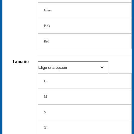
Green
Pink
Red
Tamaño
L
M
S
XL