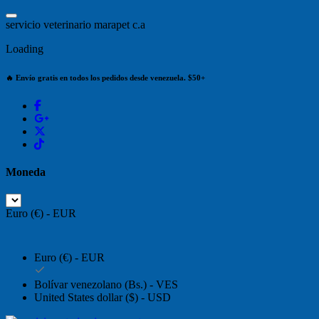
Saltar
al
s
e
r
v
i
c
i
o
v
e
t
e
r
i
n
a
r
i
o
m
a
r
a
p
e
t
c
.
a
contenido
Loading
🔥 Envío gratis en todos los pedidos desde venezuela. $50+
Moneda
Euro (€) - EUR
Euro (€) - EUR
Bolívar venezolano (Bs.) - VES
United States dollar ($) - USD