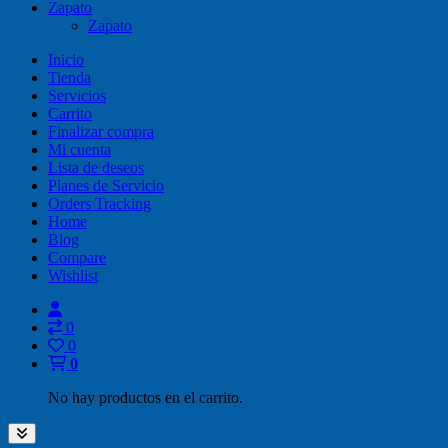
Zapato
Zapato
Inicio
Tienda
Servicios
Carrito
Finalizar compra
Mi cuenta
Lista de deseos
Planes de Servicio
Orders Tracking
Home
Blog
Compare
Wishlist
0
0
0
No hay productos en el carrito.