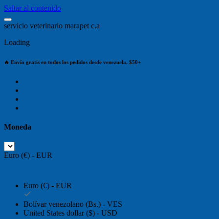
Saltar al contenido
s
e
r
v
i
c
i
o
v
e
t
e
r
i
n
a
r
i
o
m
a
r
a
p
e
t
c
.
a
Loading
🔥 Envío gratis en todos los pedidos desde venezuela. $50+
Moneda
Euro (€) - EUR
Euro (€) - EUR
Bolívar venezolano (Bs.) - VES
United States dollar ($) - USD