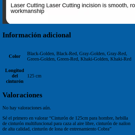
Información adicional
Black-Golden, Black-Red, Gray-Golden, Gray-Red,
Color
Green-Golden, Green-Red, Khaki-Golden, Khaki-Red
Longitud
del
125 cm
cinturón
Valoraciones
No hay valoraciones aún.
Sé el primero en valorar “Cinturón de 125cm para hombre, hebilla
de cinturón multifuncional para caza al aire libre, cinturón de nailon
de alta calidad, cinturón de lona de entrenamiento Cobra”