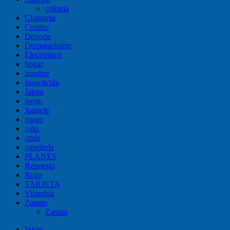
colonia
Chaqueta
Combo
Deporte
Desparasitante
Electrónico
hogar
hombre
Insecticida
Jabon
juego
Juguete
mujer
niño
otitis
papelería
PLANES
Repuesto
Ropa
TARJETA
Vitamina
Zapato
Zapato
Inicio