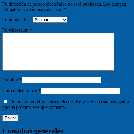
Tu dirección de correo electrónico no será publicada.
Los campos
obligatorios están marcados con
*
Tu puntuación
*
Tu valoración
*
Nombre
*
Correo electrónico
*
Guarda mi nombre, correo electrónico y web en este navegador
para la próxima vez que comente.
Consultas generales