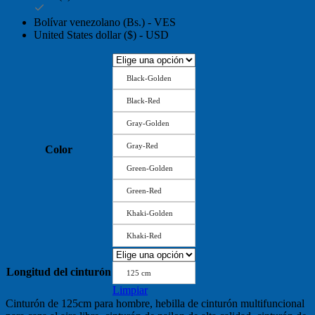
Bolívar venezolano (Bs.) - VES
United States dollar ($) - USD
Black-Golden
Black-Red
Gray-Golden
Gray-Red
Color
Green-Golden
Green-Red
Khaki-Golden
Khaki-Red
Longitud del cinturón
125 cm
Limpiar
Cinturón de 125cm para hombre, hebilla de cinturón multifuncional