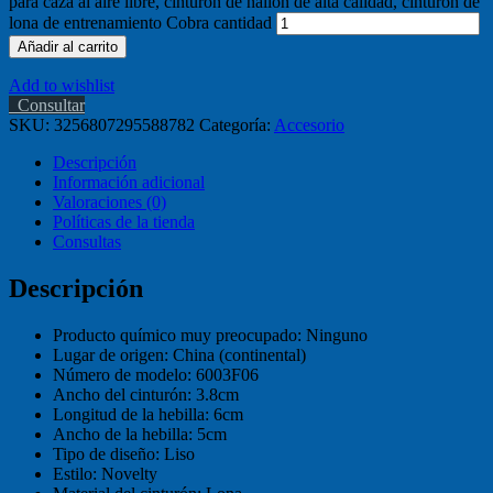
para caza al aire libre, cinturón de nailon de alta calidad, cinturón de
lona de entrenamiento Cobra cantidad
Añadir al carrito
Add to wishlist
Consultar
SKU:
3256807295588782
Categoría:
Accesorio
Descripción
Información adicional
Valoraciones (0)
Políticas de la tienda
Consultas
Descripción
Producto químico muy preocupado:
Ninguno
Lugar de origen:
China (continental)
Número de modelo:
6003F06
Ancho del cinturón:
3.8cm
Longitud de la hebilla:
6cm
Ancho de la hebilla:
5cm
Tipo de diseño:
Liso
Estilo:
Novelty