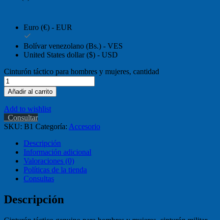
Euro (€) - EUR
Bolívar venezolano (Bs.) - VES
United States dollar ($) - USD
Cinturón táctico para hombres y mujeres, cantidad
Añadir al carrito
Add to wishlist
Consultar
SKU:
B1
Categoría:
Accesorio
Descripción
Información adicional
Valoraciones (0)
Políticas de la tienda
Consultas
Descripción