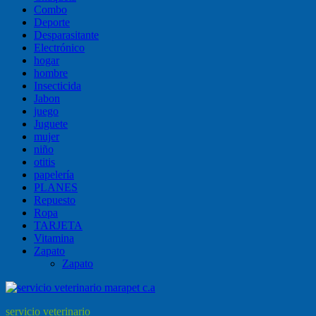
Combo
Deporte
Desparasitante
Electrónico
hogar
hombre
Insecticida
Jabon
juego
Juguete
mujer
niño
otitis
papelería
PLANES
Repuesto
Ropa
TARJETA
Vitamina
Zapato
Zapato
servicio veterinario