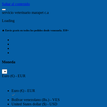
Saltar al contenido
s
e
r
v
i
c
i
o
v
e
t
e
r
i
n
a
r
i
o
m
a
r
a
p
e
t
c
.
a
Loading
🔥 Envío gratis en todos los pedidos desde venezuela. $50+
Moneda
Euro (€) - EUR
Euro (€) - EUR
Bolívar venezolano (Bs.) - VES
United States dollar ($) - USD