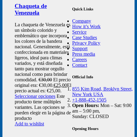
Chaqueta de
Quick Links
Venezuela
Company
La chaqueta de Venezuela es
How it’s Work
un símbolo colorido y
Service
emblemático que incorpora
Case Studies
los colores de la bandera
Privacy Policy
nacional. Generalmente, está
Support
confeccionada en materiales
Press media
ligeros, ideal para climas
Careers
variados, y está diseñada
Contact
tanto para mostrar orgullo
nacional como para brindar
Official Info
comodidad.
€
30,00
El precio
original era: €30,00.
€
25,00
El
855 Kim Road, Broklyn Street,
precio actual es: €25,00.
New York USA
Seleccionar opciones
Este
+1-888-452-1505
producto tiene múltiples
Open Hours:
Mon – Sat: 9:00
variantes. Las opciones se
am – 5:00 pm,
pueden elegir en la página de
Sunday: CLOSED
producto
Add to wishlist
Opening Hours