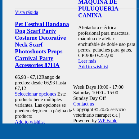
MAQUINA DE
PULUQUERIA
Vista rápida
CANINA
Pet Festival Bandana
Afeitadora eléctrica
Dog Scarf Party
profesional para mascotas,
Costume Decorative
máquina de afeitar
Neck Scarf
enchufable de doble uso para
perros, peluches para gatos,
Photoshoots Props
CP-9060
€
252,00
Carnival Party
Leer más
Accessories 87HA
Add to wishlist
€
6,93
-
€
7,12
Rango de
precios: desde €6,93 hasta
Week Days
10:00 - 17:00
€7,12
Saturday
10:00 - 15:00
Seleccionar opciones
Este
Sunday
Day Off
producto tiene múltiples
Contact us
variantes. Las opciones se
Copyright © 2026 servicio
pueden elegir en la página de
veterinario marapet c.a |
producto
Powered by
WP Fable
Add to wishlist