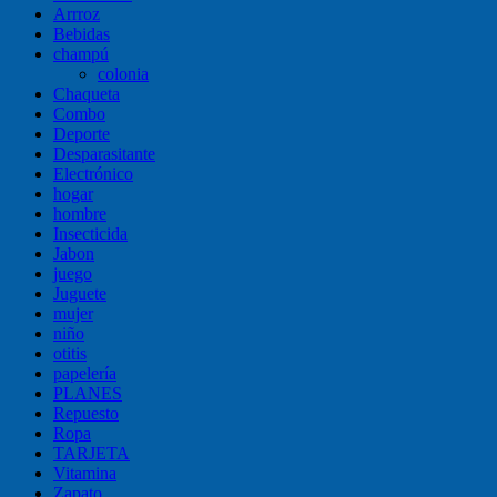
Arrroz
Bebidas
champú
colonia
Chaqueta
Combo
Deporte
Desparasitante
Electrónico
hogar
hombre
Insecticida
Jabon
juego
Juguete
mujer
niño
otitis
papelería
PLANES
Repuesto
Ropa
TARJETA
Vitamina
Zapato