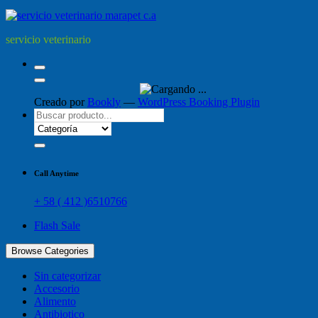
servicio veterinario
Creado por
Bookly
—
WordPress Booking Plugin
Call Anytime
+ 58 ( 412 )6510766
Flash Sale
Browse Categories
Sin categorizar
Accesorio
Alimento
Antibiotico