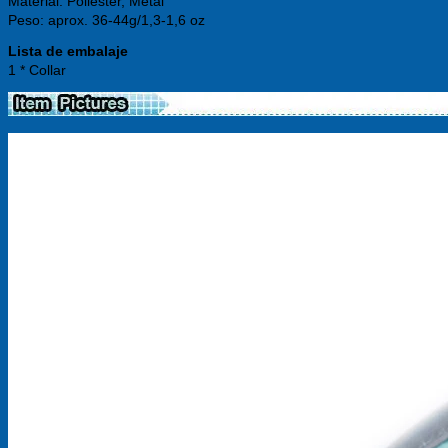
Material: Poliéster, Metal
Peso: aprox. 36-44g/1,3-1,6 oz
Lista de embalaje
1 * Collar