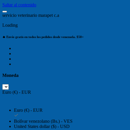
Saltar al contenido
s
e
r
v
i
c
i
o
v
e
t
e
r
i
n
a
r
i
o
m
a
r
a
p
e
t
c
.
a
Loading
🔥 Envío gratis en todos los pedidos desde venezuela. $50+
Moneda
Euro (€) - EUR
Euro (€) - EUR
Bolívar venezolano (Bs.) - VES
United States dollar ($) - USD