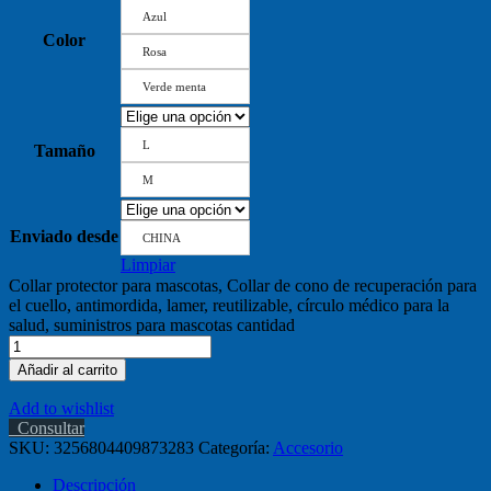
Azul
Color
Rosa
Verde menta
L
Tamaño
M
Enviado desde
CHINA
Limpiar
Collar protector para mascotas, Collar de cono de recuperación para
el cuello, antimordida, lamer, reutilizable, círculo médico para la
salud, suministros para mascotas cantidad
Añadir al carrito
Add to wishlist
Consultar
SKU:
3256804409873283
Categoría:
Accesorio
Descripción