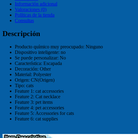
Información adicional
Valoraciones (0)
Políticas de la tienda
Consultas
Descripción
Producto químico muy preocupado:
Ninguno
Dispositivo inteligente:
no
Se puede personalizar:
No
Característica:
Escapada
Decoración:
Other
Material:
Polyester
Origen:
CN(Origen)
Tipo:
cats
Feature 1:
cat accessories
Feature 2:
Cat necklace
Feature 3:
pet items
Feature 4:
pet accessories
Feature 5:
Accessories for cats
Feature 6:
cat supplies