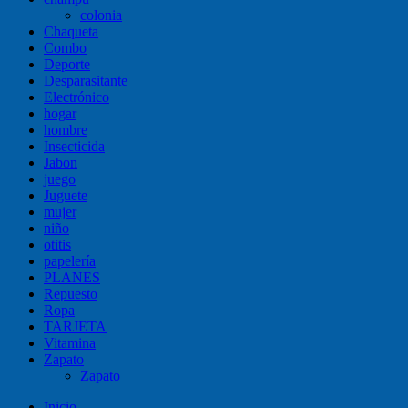
colonia
Chaqueta
Combo
Deporte
Desparasitante
Electrónico
hogar
hombre
Insecticida
Jabon
juego
Juguete
mujer
niño
otitis
papelería
PLANES
Repuesto
Ropa
TARJETA
Vitamina
Zapato
Zapato
Inicio