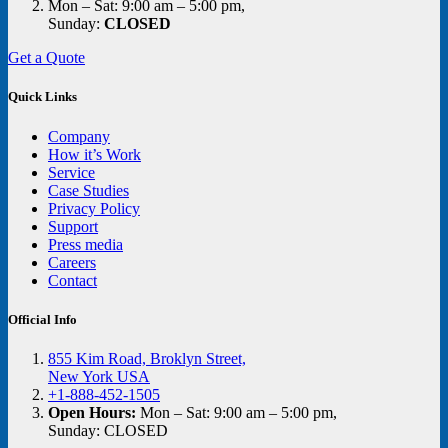
Mon – Sat: 9:00 am – 5:00 pm,
Sunday:
CLOSED
Get a Quote
Quick Links
Company
How it’s Work
Service
Case Studies
Privacy Policy
Support
Press media
Careers
Contact
Official Info
855 Kim Road, Broklyn Street,
New York USA
+1-888-452-1505
Open Hours:
Mon – Sat: 9:00 am – 5:00 pm,
Sunday: CLOSED