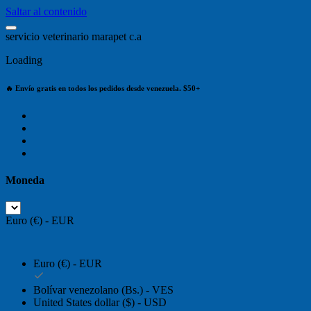
Saltar al contenido
s
e
r
v
i
c
i
o
v
e
t
e
r
i
n
a
r
i
o
m
a
r
a
p
e
t
c
.
a
Loading
🔥 Envío gratis en todos los pedidos desde venezuela. $50+
Moneda
Euro (€) - EUR
Euro (€) - EUR
Bolívar venezolano (Bs.) - VES
United States dollar ($) - USD