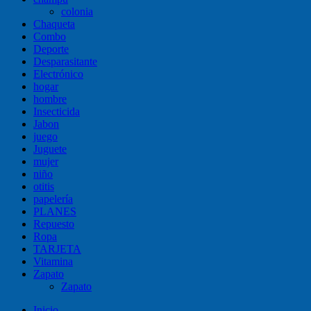
colonia
Chaqueta
Combo
Deporte
Desparasitante
Electrónico
hogar
hombre
Insecticida
Jabon
juego
Juguete
mujer
niño
otitis
papelería
PLANES
Repuesto
Ropa
TARJETA
Vitamina
Zapato
Zapato
Inicio