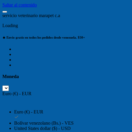
Saltar al contenido
s
e
r
v
i
c
i
o
v
e
t
e
r
i
n
a
r
i
o
m
a
r
a
p
e
t
c
.
a
Loading
🔥 Envío gratis en todos los pedidos desde venezuela. $50+
Moneda
Euro (€) - EUR
Euro (€) - EUR
Bolívar venezolano (Bs.) - VES
United States dollar ($) - USD