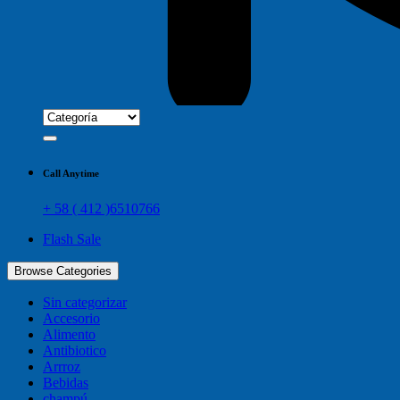
Call Anytime
+ 58 ( 412 )6510766
Flash Sale
Browse Categories
Sin categorizar
Accesorio
Alimento
Antibiotico
Arrroz
Bebidas
champú