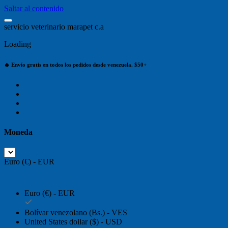
Saltar al contenido
s
e
r
v
i
c
i
o
v
e
t
e
r
i
n
a
r
i
o
m
a
r
a
p
e
t
c
.
a
Loading
🔥 Envío gratis en todos los pedidos desde venezuela. $50+
Moneda
Euro (€) - EUR
Euro (€) - EUR
Bolívar venezolano (Bs.) - VES
United States dollar ($) - USD