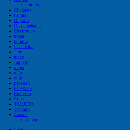
colonia
Chaqueta
Combo
Deporte
Desparasitante
Electrónico
hogar
hombre
Insecticida
Jabon
juego
Juguete
mujer
niño
otitis
papelería
PLANES
Repuesto
Ropa
TARJETA
Vitamina
Zapato
Zapato
Inicio