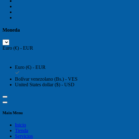
Moneda
Euro (€) - EUR
Euro (€) - EUR
Bolívar venezolano (Bs.) - VES
United States dollar ($) - USD
Main Menu
Inicio
Tienda
Servicios