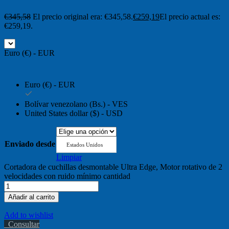
€
345,58
El precio original era: €345,58.
€
259,19
El precio actual es:
€259,19.
Euro (€) - EUR
Euro (€) - EUR
Bolívar venezolano (Bs.) - VES
United States dollar ($) - USD
Enviado desde
Estados Unidos
Limpiar
Cortadora de cuchillas desmontable Ultra Edge, Motor rotativo de 2
velocidades con ruido mínimo cantidad
Añadir al carrito
Add to wishlist
Consultar