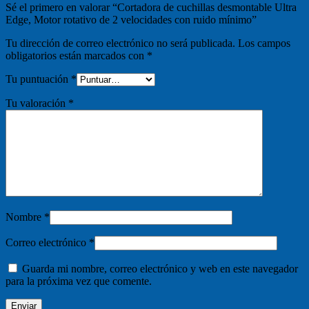
Sé el primero en valorar “Cortadora de cuchillas desmontable Ultra
Edge, Motor rotativo de 2 velocidades con ruido mínimo”
Tu dirección de correo electrónico no será publicada.
Los campos
obligatorios están marcados con
*
Tu puntuación
*
Tu valoración
*
Nombre
*
Correo electrónico
*
Guarda mi nombre, correo electrónico y web en este navegador
para la próxima vez que comente.