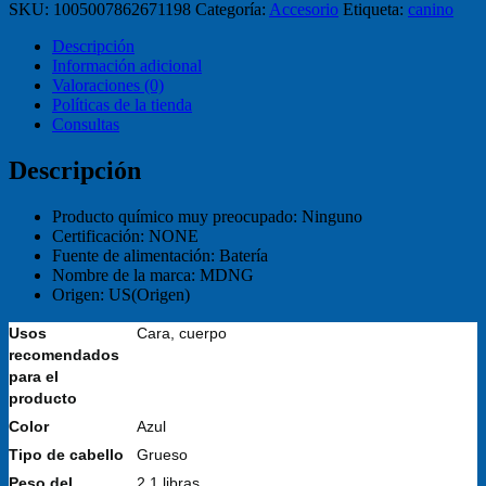
SKU:
1005007862671198
Categoría:
Accesorio
Etiqueta:
canino
Descripción
Información adicional
Valoraciones (0)
Políticas de la tienda
Consultas
Descripción
Producto químico muy preocupado:
Ninguno
Certificación:
NONE
Fuente de alimentación:
Batería
Nombre de la marca:
MDNG
Origen:
US(Origen)
Usos
Cara, cuerpo
recomendados
para el
producto
Color
Azul
Tipo de cabello
Grueso
Peso del
2,1 libras