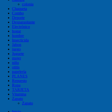
colonia
Chaqueta
Combo
Deporte
Desparasitante
Electrónico
hogar
hombre
Insecticida
Jabon
juego
Juguete
mujer
niño
otitis
papelería
PLANES
Repuesto
Ropa
TARJETA
Vitamina
Zapato
Zapato
Inicio