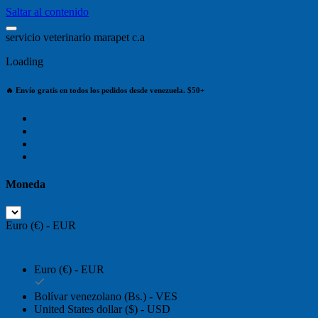
Saltar al contenido
s
e
r
v
i
c
i
o
v
e
t
e
r
i
n
a
r
i
o
m
a
r
a
p
e
t
c
.
a
Loading
🔥 Envío gratis en todos los pedidos desde venezuela. $50+
Moneda
Euro (€) - EUR
Euro (€) - EUR
Bolívar venezolano (Bs.) - VES
United States dollar ($) - USD