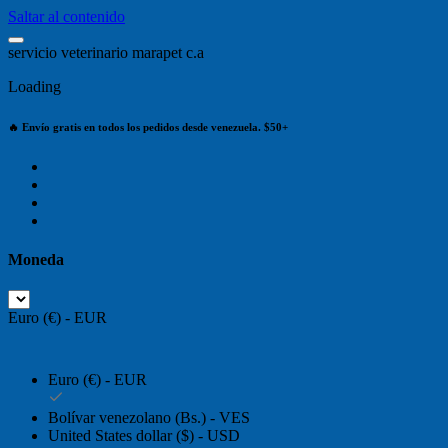
Saltar al contenido
s
e
r
v
i
c
i
o
v
e
t
e
r
i
n
a
r
i
o
m
a
r
a
p
e
t
c
.
a
Loading
🔥 Envío gratis en todos los pedidos desde venezuela. $50+
Moneda
Euro (€) - EUR
Euro (€) - EUR
Bolívar venezolano (Bs.) - VES
United States dollar ($) - USD