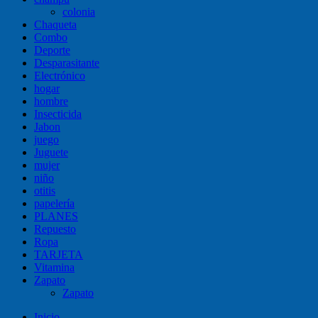
colonia
Chaqueta
Combo
Deporte
Desparasitante
Electrónico
hogar
hombre
Insecticida
Jabon
juego
Juguete
mujer
niño
otitis
papelería
PLANES
Repuesto
Ropa
TARJETA
Vitamina
Zapato
Zapato
Inicio