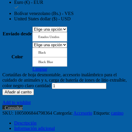
Euro (€) - EUR
Bolívar venezolano (Bs.) - VES
United States dollar ($) - USD
Enviado desde
Estados Unidos
Black
Color
Black Blue
Limpiar
Cortaúñas de hoja desmontable, accesorio inalámbrico para el
cuidado de animales y s, carga de batería de iones de litio extraíble,
color negro claro cantidad
Añadir al carrito
Add to wishlist
Consultar
SKU:
1005006844798364
Categoría:
Accesorio
Etiqueta:
canino
Descripción
Información adicional