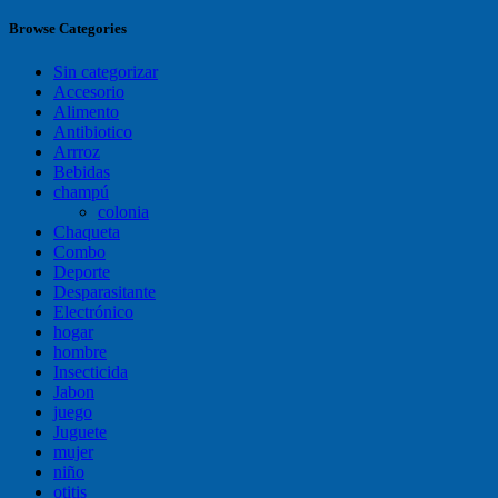
Browse Categories
Sin categorizar
Accesorio
Alimento
Antibiotico
Arrroz
Bebidas
champú
colonia
Chaqueta
Combo
Deporte
Desparasitante
Electrónico
hogar
hombre
Insecticida
Jabon
juego
Juguete
mujer
niño
otitis