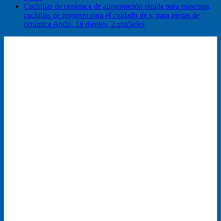
Cuchillas de cerámica de alimentación rápida para mascotas,
cuchillas de repuesto para el cuidado de s, para piezas de
cerámica Andis, 18 dientes, 2 unidades
¡Oferta!