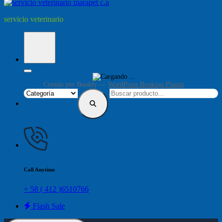
servicio veterinario
Creado por
Bookly
—
WordPress Booking Plugin
Call Anytime
+ 58 ( 412 )6510766
Flash Sale