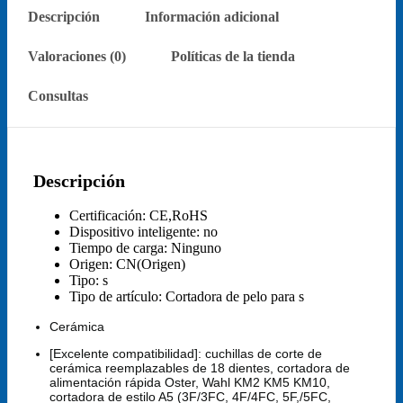
2
Descripción
Información adicional
unidades
cantidad
Valoraciones (0)
Políticas de la tienda
Consultas
Descripción
Certificación:
CE,RoHS
Dispositivo inteligente:
no
Tiempo de carga:
Ninguno
Origen:
CN(Origen)
Tipo:
s
Tipo de artículo:
Cortadora de pelo para s
Cerámica
[Excelente compatibilidad]: cuchillas de corte de
cerámica reemplazables de 18 dientes, cortadora de
alimentación rápida Oster, Wahl KM2 KM5 KM10,
cortadora de estilo A5 (3F/3FC, 4F/4FC, 5F,/5FC,