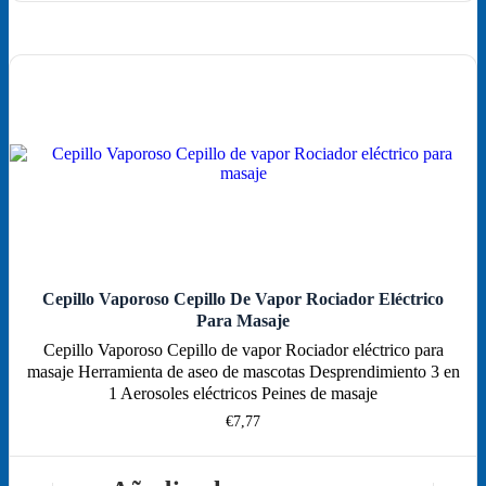
múltiples
variantes.
Las
opciones
se
pueden
elegir
en
la
página
de
producto
Cepillo Vaporoso Cepillo De Vapor Rociador Eléctrico
Para Masaje
Cepillo Vaporoso Cepillo de vapor Rociador eléctrico para
masaje Herramienta de aseo de mascotas Desprendimiento 3 en
1 Aerosoles eléctricos Peines de masaje
€
7,77