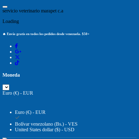
Saltar
al
s
e
r
v
i
c
i
o
v
e
t
e
r
i
n
a
r
i
o
m
a
r
a
p
e
t
c
.
a
contenido
Loading
🔥 Envío gratis en todos los pedidos desde venezuela. $50+
Moneda
Euro (€) - EUR
Euro (€) - EUR
Bolívar venezolano (Bs.) - VES
United States dollar ($) - USD