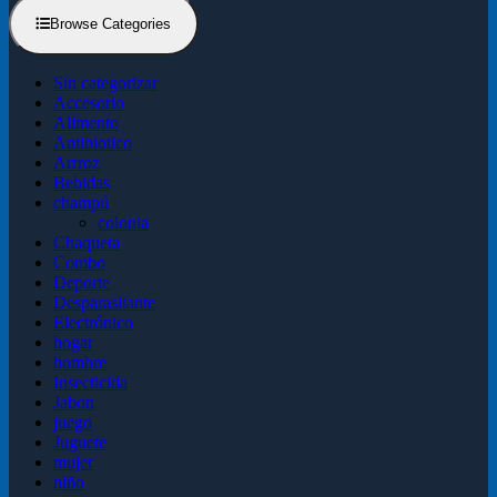
Browse Categories
Sin categorizar
Accesorio
Alimento
Antibiotico
Arrroz
Bebidas
champú
colonia
Chaqueta
Combo
Deporte
Desparasitante
Electrónico
hogar
hombre
Insecticida
Jabon
juego
Juguete
mujer
niño