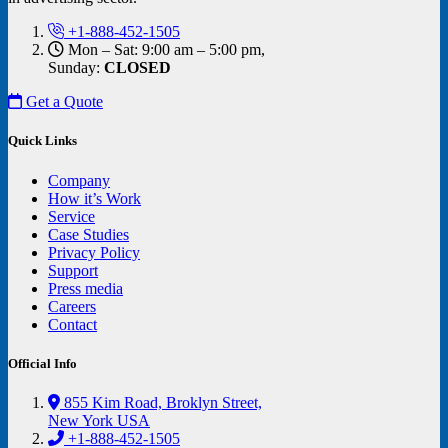
+1-888-452-1505
Mon – Sat: 9:00 am – 5:00 pm,
Sunday:
CLOSED
Get a Quote
Quick Links
Company
How it’s Work
Service
Case Studies
Privacy Policy
Support
Press media
Careers
Contact
Official Info
855 Kim Road, Broklyn Street,
New York USA
+1-888-452-1505