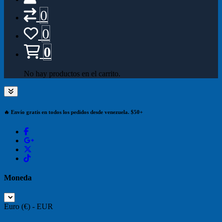
0
0
0
No hay productos en el carrito.
🔥 Envío gratis en todos los pedidos desde venezuela. $50+
Moneda
Euro (€) - EUR