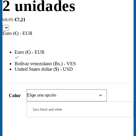
2 unidades
El
El
€
8,95
€
7,21
precio
precio
original
actual
Euro (€) - EUR
era:
es:
€8,95.
€7,21.
Euro (€) - EUR
Bolívar venezolano (Bs.) - VES
United States dollar ($) - USD
Color
2pcs black and white