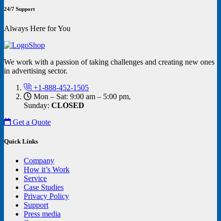
24/7 Support
Always Here for You
We work with a passion of taking challenges and creating new ones
in advertising sector.
+1-888-452-1505
Mon – Sat: 9:00 am – 5:00 pm,
Sunday:
CLOSED
Get a Quote
Quick Links
Company
How it’s Work
Service
Case Studies
Privacy Policy
Support
Press media