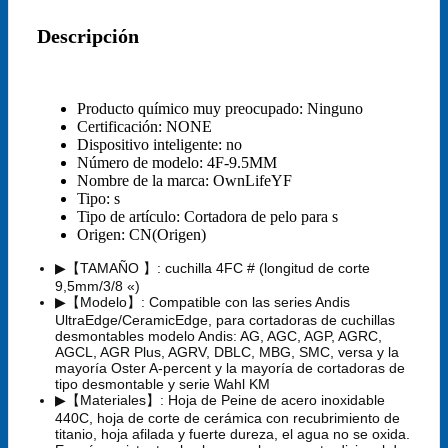
Descripción
Producto químico muy preocupado:
Ninguno
Certificación:
NONE
Dispositivo inteligente:
no
Número de modelo:
4F-9.5MM
Nombre de la marca:
OwnLifeYF
Tipo:
s
Tipo de artículo:
Cortadora de pelo para s
Origen:
CN(Origen)
▶【TAMAÑO 】: cuchilla 4FC # (longitud de corte
9,5mm/3/8 «)
▶【Modelo】: Compatible con las series Andis
UltraEdge/CeramicEdge, para cortadoras de cuchillas
desmontables modelo Andis: AG, AGC, AGP, AGRC,
AGCL, AGR Plus, AGRV, DBLC, MBG, SMC, versa y la
mayoría Oster A-percent y la mayoría de cortadoras de
tipo desmontable y serie Wahl KM
▶【Materiales】: Hoja de Peine de acero inoxidable
440C, hoja de corte de cerámica con recubrimiento de
titanio, hoja afilada y fuerte dureza, el agua no se oxida.