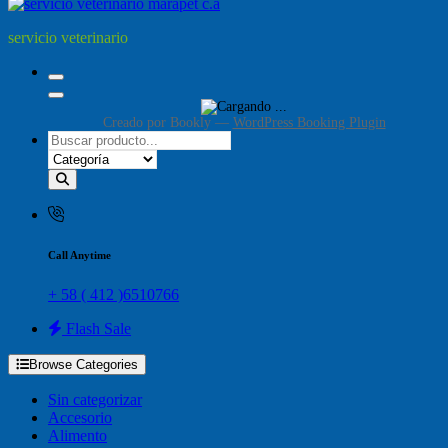
servicio veterinario
Creado por
Bookly
—
WordPress Booking Plugin
Call Anytime
+ 58 ( 412 )6510766
Flash Sale
Browse Categories
Sin categorizar
Accesorio
Alimento