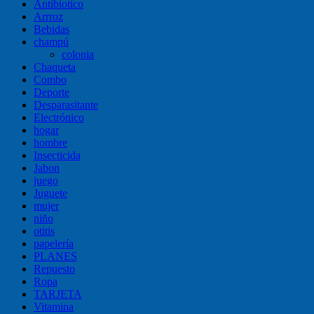
Antibiotico
Arrroz
Bebidas
champú
colonia
Chaqueta
Combo
Deporte
Desparasitante
Electrónico
hogar
hombre
Insecticida
Jabon
juego
Juguete
mujer
niño
otitis
papelería
PLANES
Repuesto
Ropa
TARJETA
Vitamina