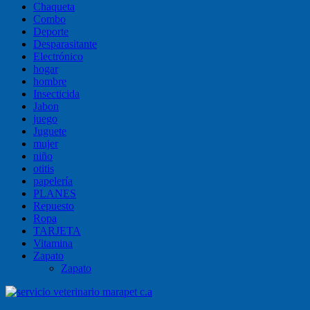
Chaqueta
Combo
Deporte
Desparasitante
Electrónico
hogar
hombre
Insecticida
Jabon
juego
Juguete
mujer
niño
otitis
papelería
PLANES
Repuesto
Ropa
TARJETA
Vitamina
Zapato
Zapato