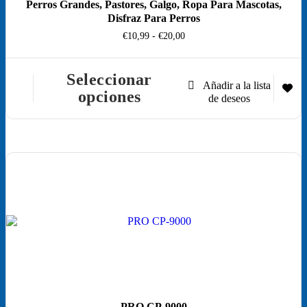
Perros Grandes, Pastores, Galgo, Ropa Para Mascotas,
Disfraz Para Perros
Rango
€
10,99
-
€
20,00
de
precios:
desde
Seleccionar
€10,99
Este
opciones
hasta
producto
€20,00
tiene
múltiples
variantes.
Las
opciones
se
pueden
elegir
en
la
página
de
producto
PRO CP-9000