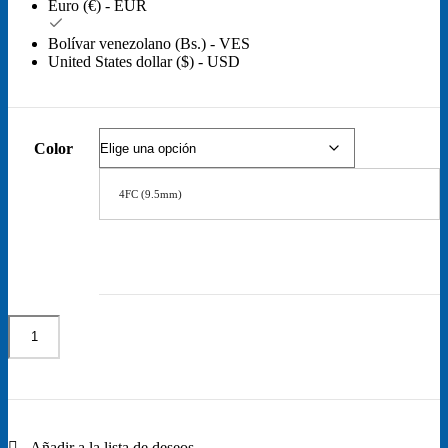
Euro (€) - EUR
Bolívar venezolano (Bs.) - VES
United States dollar ($) - USD
Color
4FC (9.5mm)
Cuchillas
de
Añadir al carrito
repuesto
desmontables
para
cortadora
de