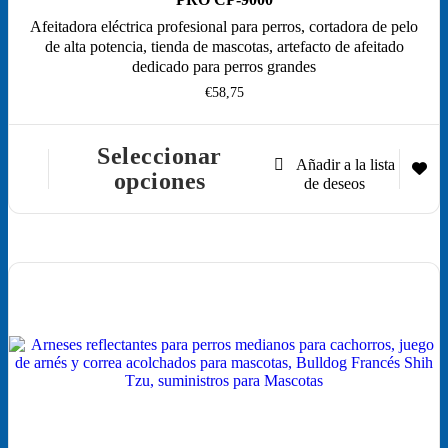
Afeitadora eléctrica profesional para perros, cortadora de pelo
de alta potencia, tienda de mascotas, artefacto de afeitado
dedicado para perros grandes
€
58,75
Seleccionar
Este
opciones
producto
tiene
múltiples
variantes.
Las
opciones
¡Oferta!
se
pueden
elegir
en
la
página
de
producto