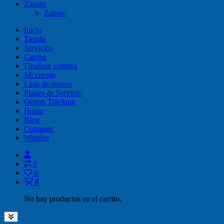
Zapato
Zapato
Inicio
Tienda
Servicios
Carrito
Finalizar compra
Mi cuenta
Lista de deseos
Planes de Servicio
Orders Tracking
Home
Blog
Compare
Wishlist
0
0
0
No hay productos en el carrito.