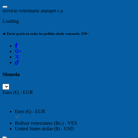
Saltar
al
s
e
r
v
i
c
i
o
v
e
t
e
r
i
n
a
r
i
o
m
a
r
a
p
e
t
c
.
a
contenido
Loading
🔥 Envío gratis en todos los pedidos desde venezuela. $50+
Moneda
Euro (€) - EUR
Euro (€) - EUR
Bolívar venezolano (Bs.) - VES
United States dollar ($) - USD