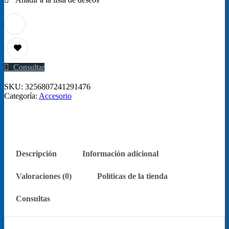
mascotas,
cuchilla
4FC,
Compatible
con
cortadora
de
mascotas
Consultar
Andis,
Oster
SKU:
3256807241291476
A5,
Categoría:
Accesorio
Wahl,
serie
KM
cantidad
Descripción
Información adicional
Valoraciones (0)
Políticas de la tienda
Consultas