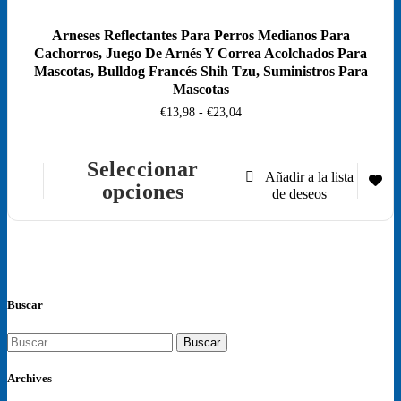
Arneses Reflectantes Para Perros Medianos Para
Cachorros, Juego De Arnés Y Correa Acolchados Para
Mascotas, Bulldog Francés Shih Tzu, Suministros Para
Mascotas
Rango
€
13,98
-
€
23,04
de
precios:
desde
Seleccionar
€13,98
Este
opciones
hasta
producto
€23,04
tiene
múltiples
variantes.
Las
opciones
se
Buscar
pueden
elegir
Buscar:
en
la
Archives
página
de