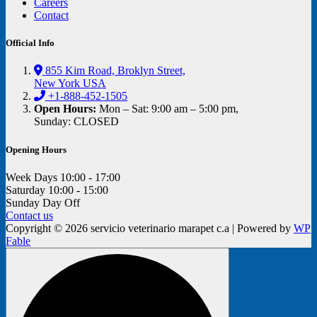
Careers
Contact
Official Info
855 Kim Road, Broklyn Street,
New York USA
+1-888-452-1505
Open Hours:
Mon – Sat: 9:00 am – 5:00 pm,
Sunday: CLOSED
Opening Hours
Week Days
10:00 - 17:00
Saturday
10:00 - 15:00
Sunday
Day Off
Contact us
Copyright © 2026 servicio veterinario marapet c.a | Powered by
WP
Fable