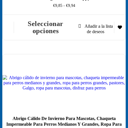
Rango
€
9,85
-
€
9,94
de
precios:
desde
Seleccionar
€9,85
Este
opciones
hasta
producto
€9,94
tiene
múltiples
variantes.
Las
opciones
¡Oferta!
se
pueden
elegir
en
la
página
de
producto
Abrigo Cálido De Invierno Para Mascotas, Chaqueta
Impermeable Para Perros Medianos Y Grandes, Ropa Para