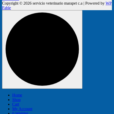
Copyright © 2026 servicio veterinario marapet c.a | Powered by
WP
Fable
Home
Shop
Cart
My Account
0
Wishlist