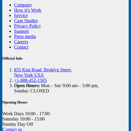
Company
How it’s Work
Service
Case Studies
Privacy Policy
Support
Press media
Careers
Contact
Official Info
855 Kim Road, Broklyn Street,
New York USA
+1-888-452-1505
Open Hours:
Mon – Sat: 9:00 am – 5:00 pm,
Sunday: CLOSED
Opening Hours
Week Days
10:00 - 17:00
Saturday
10:00 - 15:00
Sunday
Day Off
Contact us