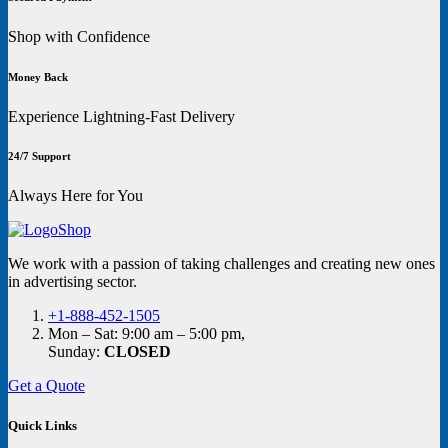
Shop with Confidence
Money Back
Experience Lightning-Fast Delivery
24/7 Support
Always Here for You
We work with a passion of taking challenges and creating new ones
in advertising sector.
+1-888-452-1505
Mon – Sat: 9:00 am – 5:00 pm,
Sunday:
CLOSED
Get a Quote
Quick Links