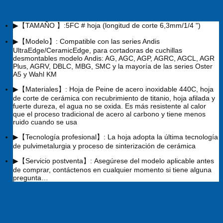
▶【TAMAÑO 】:5FC # hoja (longitud de corte 6,3mm/1/4 ")
▶【Modelo】: Compatible con las series Andis
UltraEdge/CeramicEdge, para cortadoras de cuchillas
desmontables modelo Andis: AG, AGC, AGP, AGRC, AGCL, AGR
Plus, AGRV, DBLC, MBG, SMC y la mayoría de las series Oster
A5 y Wahl KM
▶【Materiales】: Hoja de Peine de acero inoxidable 440C, hoja
de corte de cerámica con recubrimiento de titanio, hoja afilada y
fuerte dureza, el agua no se oxida. Es más resistente al calor
que el proceso tradicional de acero al carbono y tiene menos
ruido cuando se usa
▶【Tecnología profesional】: La hoja adopta la última tecnología
de pulvimetalurgia y proceso de sinterización de cerámica
▶【Servicio postventa】: Asegúrese del modelo aplicable antes
de comprar, contáctenos en cualquier momento si tiene alguna
pregunta
…