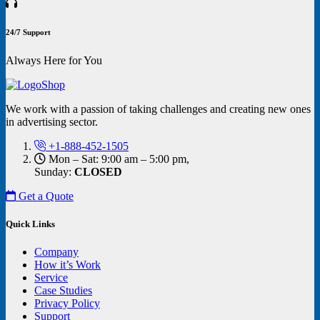
24/7 Support
Always Here for You
We work with a passion of taking challenges and creating new ones
in advertising sector.
+1-888-452-1505
Mon – Sat: 9:00 am – 5:00 pm,
Sunday:
CLOSED
Get a Quote
Quick Links
Company
How it’s Work
Service
Case Studies
Privacy Policy
Support