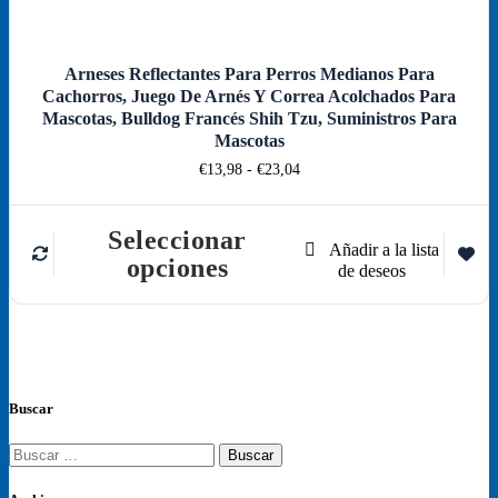
producto
Arneses Reflectantes Para Perros Medianos Para
Cachorros, Juego De Arnés Y Correa Acolchados Para
Mascotas, Bulldog Francés Shih Tzu, Suministros Para
Mascotas
Rango
€
13,98
-
€
23,04
de
precios:
desde
Seleccionar
€13,98
Este
opciones
hasta
producto
€23,04
tiene
múltiples
variantes.
Las
opciones
se
Buscar
pueden
elegir
Buscar:
en
la