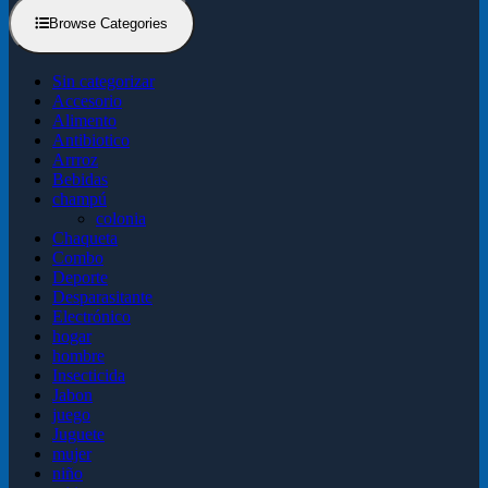
Browse Categories
Sin categorizar
Accesorio
Alimento
Antibiotico
Arrroz
Bebidas
champú
colonia
Chaqueta
Combo
Deporte
Desparasitante
Electrónico
hogar
hombre
Insecticida
Jabon
juego
Juguete
mujer
niño