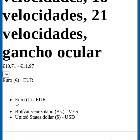
velocidades, 21
velocidades,
gancho ocular
Rango
€
10,71
-
€
11,97
de
precios:
Euro (€) - EUR
desde
€10,71
hasta
Euro (€) - EUR
€11,97
Bolívar venezolano (Bs.) - VES
United States dollar ($) - USD