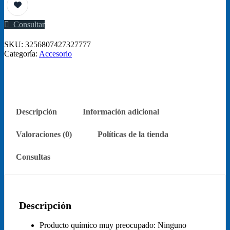
velocidades,
18
velocidades,
Consultar
21
velocidades,
SKU:
3256807427327777
gancho
Categoría:
Accesorio
ocular
cantidad
Descripción
Información adicional
Valoraciones (0)
Políticas de la tienda
Consultas
Descripción
Producto químico muy preocupado:
Ninguno