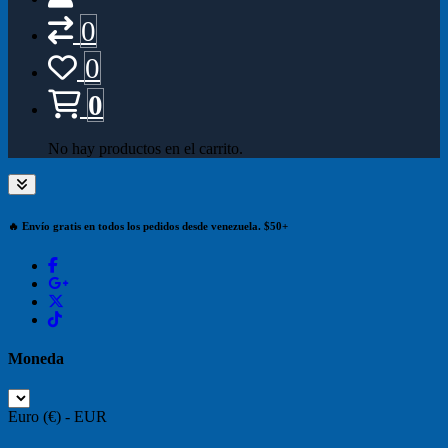
0
0
0
No hay productos en el carrito.
🔥 Envío gratis en todos los pedidos desde venezuela. $50+
Moneda
Euro (€) - EUR