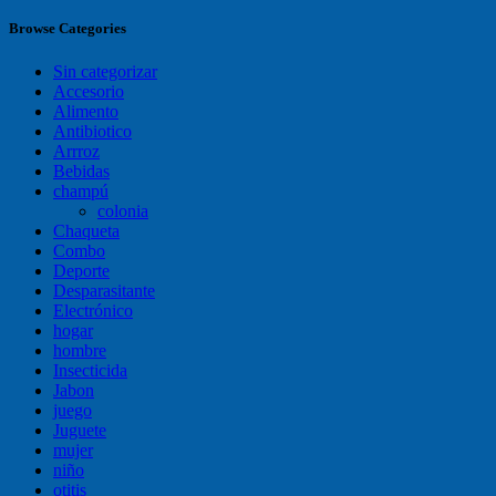
Browse Categories
Sin categorizar
Accesorio
Alimento
Antibiotico
Arrroz
Bebidas
champú
colonia
Chaqueta
Combo
Deporte
Desparasitante
Electrónico
hogar
hombre
Insecticida
Jabon
juego
Juguete
mujer
niño
otitis