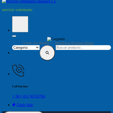
servicio veterinario
Creado por
Bookly
—
WordPress Booking Plugin
Call Anytime
+ 58 ( 412 )6510766
Flash Sale