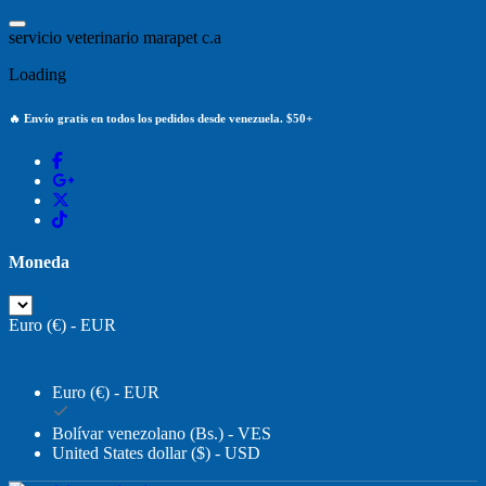
Saltar
al
s
e
r
v
i
c
i
o
v
e
t
e
r
i
n
a
r
i
o
m
a
r
a
p
e
t
c
.
a
contenido
Loading
🔥 Envío gratis en todos los pedidos desde venezuela. $50+
Moneda
Euro (€) - EUR
Euro (€) - EUR
Bolívar venezolano (Bs.) - VES
United States dollar ($) - USD