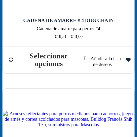
CADENA DE AMARRE # 4 DOG CHAIN
Cadena de amarre para perros #4
Rango
€
10,31
-
€
13,00
de
precios:
desde
Seleccionar
€10,31
Este
opciones
hasta
producto
€13,00
tiene
múltiples
variantes.
Las
opciones
¡Oferta!
se
pueden
elegir
en
la
página
de