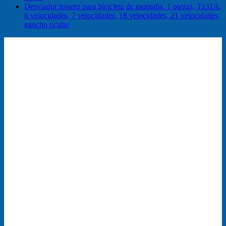
Desviador trasero para bicicleta de montaña, 1 piezas, Tz31A,
6 velocidades, 7 velocidades, 18 velocidades, 21 velocidades,
gancho ocular
¡Oferta!