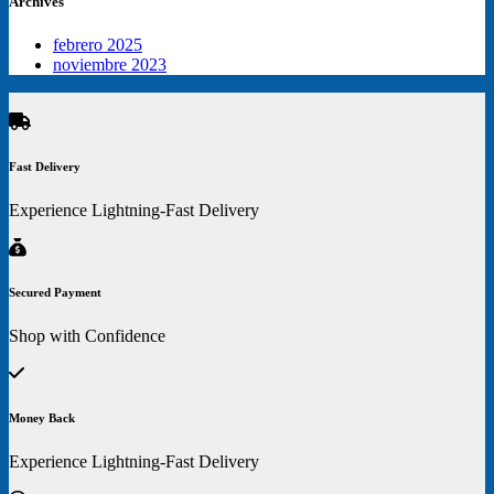
Archives
página
de
producto
febrero 2025
noviembre 2023
Fast Delivery
Experience Lightning-Fast Delivery
Secured Payment
Shop with Confidence
Money Back
Experience Lightning-Fast Delivery