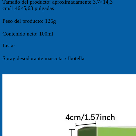
Tamaño del producto: aproximadamente 3,7×14,3
cm/1,46×5,63 pulgadas
Peso del producto: 126g
Contenido neto: 100ml
Lista:
Spray desodorante mascota x1botella