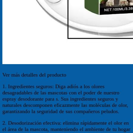
Ver más detalles del producto
1. Ingredientes seguros: Diga adiós a los olores
desagradables de las mascotas con el poder de nuestro
espray desodorante para s. Sus ingredientes seguros y
naturales descomponen eficazmente las moléculas de olor,
garantizando la seguridad de sus compañeros peludos.
2. Desodorización efectiva: elimina rápidamente el olor en
el área de la mascota, manteniendo el ambiente de tu hogar