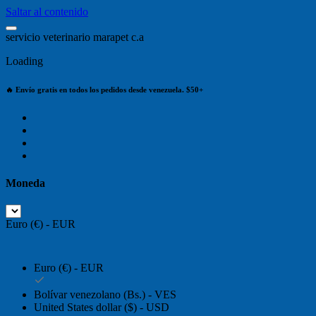
Saltar al contenido
s
e
r
v
i
c
i
o
v
e
t
e
r
i
n
a
r
i
o
m
a
r
a
p
e
t
c
.
a
Loading
🔥 Envío gratis en todos los pedidos desde venezuela. $50+
Moneda
Euro (€) - EUR
Euro (€) - EUR
Bolívar venezolano (Bs.) - VES
United States dollar ($) - USD