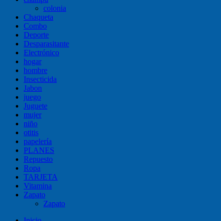
colonia
Chaqueta
Combo
Deporte
Desparasitante
Electrónico
hogar
hombre
Insecticida
Jabon
juego
Juguete
mujer
niño
otitis
papelería
PLANES
Repuesto
Ropa
TARJETA
Vitamina
Zapato
Zapato
Inicio