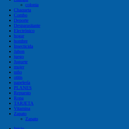
colonia
Chaqueta
Combo
Deporte
Desparasitante
Electrónico
hogar
hombre
Insecticida
Jabon
juego
Juguete
mujer
niño
otitis
papelería
PLANES
Repuesto
Ropa
TARJETA
Vitamina
Zapato
Zapato
Inicio