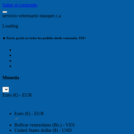
Saltar al contenido
s
e
r
v
i
c
i
o
v
e
t
e
r
i
n
a
r
i
o
m
a
r
a
p
e
t
c
.
a
Loading
🔥 Envío gratis en todos los pedidos desde venezuela. $50+
Moneda
Euro (€) - EUR
Euro (€) - EUR
Bolívar venezolano (Bs.) - VES
United States dollar ($) - USD