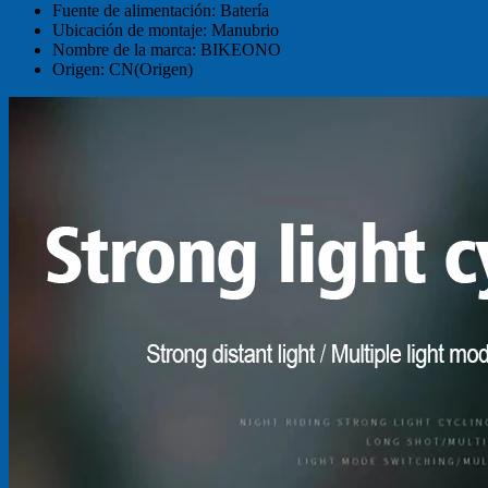
Fuente de alimentación:
Batería
Ubicación de montaje:
Manubrio
Nombre de la marca:
BIKEONO
Origen:
CN(Origen)