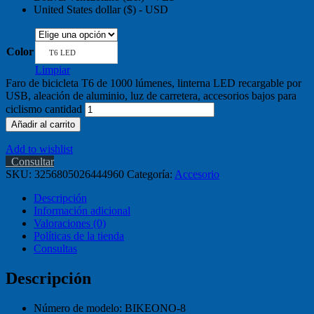
United States dollar ($) - USD
Color
T6 LED
Limpiar
Faro de bicicleta T6 de 1000 lúmenes, linterna LED recargable por
USB, aleación de aluminio, luz de carretera, accesorios bajos para
ciclismo cantidad
Añadir al carrito
Add to wishlist
Consultar
SKU:
3256805026444960
Categoría:
Accesorio
Descripción
Información adicional
Valoraciones (0)
Políticas de la tienda
Consultas
Descripción
Número de modelo:
BIKEONO-8