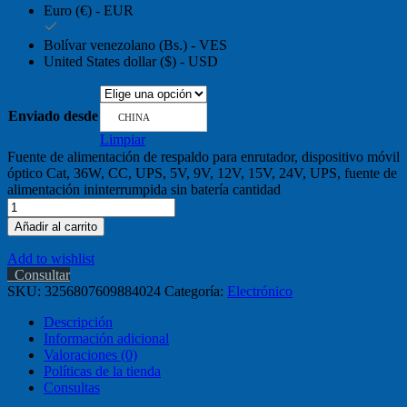
Euro (€) - EUR
Bolívar venezolano (Bs.) - VES
United States dollar ($) - USD
Enviado desde
CHINA
Limpiar
Fuente de alimentación de respaldo para enrutador, dispositivo móvil
óptico Cat, 36W, CC, UPS, 5V, 9V, 12V, 15V, 24V, UPS, fuente de
alimentación ininterrumpida sin batería cantidad
Añadir al carrito
Add to wishlist
Consultar
SKU:
3256807609884024
Categoría:
Electrónico
Descripción
Información adicional
Valoraciones (0)
Políticas de la tienda
Consultas