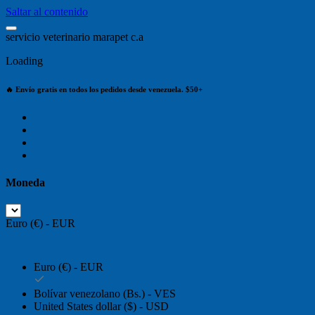
Saltar al contenido
s
e
r
v
i
c
i
o
v
e
t
e
r
i
n
a
r
i
o
m
a
r
a
p
e
t
c
.
a
Loading
🔥 Envío gratis en todos los pedidos desde venezuela. $50+
Moneda
Euro (€) - EUR
Euro (€) - EUR
Bolívar venezolano (Bs.) - VES
United States dollar ($) - USD