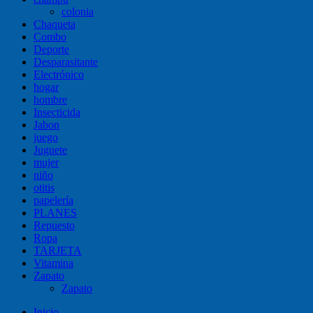
colonia
Chaqueta
Combo
Deporte
Desparasitante
Electrónico
hogar
hombre
Insecticida
Jabon
juego
Juguete
mujer
niño
otitis
papelería
PLANES
Repuesto
Ropa
TARJETA
Vitamina
Zapato
Zapato
Inicio