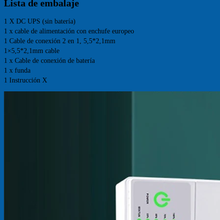
Lista de embalaje
1 X DC UPS (sin batería) 
1 x cable de alimentación con enchufe europeo 
1 Cable de conexión 2 en 1, 5,5*2,1mm 
1×5,5*2,1mm cable 
1 x Cable de conexión de batería 
1 x funda 
1 Instrucción X