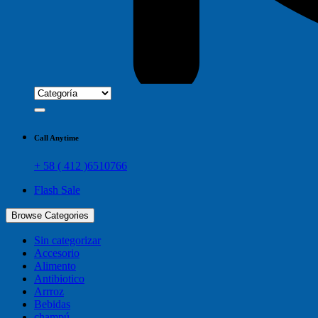
Call Anytime
+ 58 ( 412 )6510766
Flash Sale
Browse Categories
Sin categorizar
Accesorio
Alimento
Antibiotico
Arrroz
Bebidas
champú