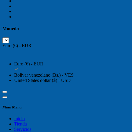
Moneda
Euro (€) - EUR
Euro (€) - EUR
Bolívar venezolano (Bs.) - VES
United States dollar ($) - USD
Main Menu
Inicio
Tienda
Servicios