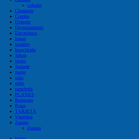
colonia
Chaqueta
Combo
Deporte
Desparasitante
Electrónico
hogar
hombre
Insecticida
Jabon
juego
Juguete
mujer
niño
otitis
papelería
PLANES
Repuesto
Ropa
TARJETA
Vitamina
Zapato
Zapato
Inicio