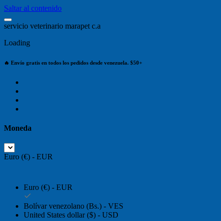
Saltar al contenido
s
e
r
v
i
c
i
o
v
e
t
e
r
i
n
a
r
i
o
m
a
r
a
p
e
t
c
.
a
Loading
🔥 Envío gratis en todos los pedidos desde venezuela. $50+
Moneda
Euro (€) - EUR
Euro (€) - EUR
Bolívar venezolano (Bs.) - VES
United States dollar ($) - USD