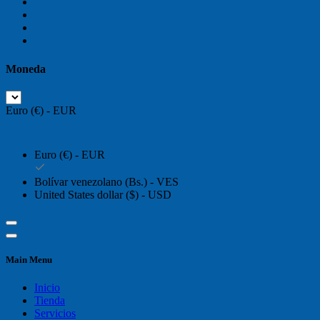
Moneda
Euro (€) - EUR
Euro (€) - EUR
Bolívar venezolano (Bs.) - VES
United States dollar ($) - USD
Main Menu
Inicio
Tienda
Servicios