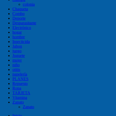
colonia
Chaqueta
Combo
Deporte
Desparasitante
Electrónico
hogar
hombre
Insecticida
Jabon
juego
Juguete
mujer
niño
otitis
papelería
PLANES
Repuesto
Ropa
TARJETA
Vitamina
Zapato
Zapato
Inicio