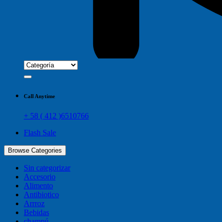
Call Anytime
+ 58 ( 412 )6510766
Flash Sale
Browse Categories
Sin categorizar
Accesorio
Alimento
Antibiotico
Arrroz
Bebidas
champú