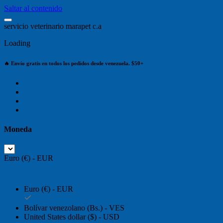
Saltar al contenido
s
e
r
v
i
c
i
o
v
e
t
e
r
i
n
a
r
i
o
m
a
r
a
p
e
t
c
.
a
Loading
🔥 Envío gratis en todos los pedidos desde venezuela. $50+
Moneda
Euro (€) - EUR
Euro (€) - EUR
Bolívar venezolano (Bs.) - VES
United States dollar ($) - USD