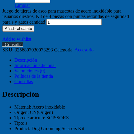
Limpiar
Juego de tijeras de aseo para mascotas de acero inoxidable para
usuarios diestros, Kit de 4 piezas con puntas redondas de seguridad
para s y gatos cantidad
Añadir al carrito
Add to wishlist
Consultar
SKU:
3256807030073293
Categoría:
Accesorio
Descripción
Información adicional
Valoraciones (0)
Políticas de la tienda
Consultas
Descripción
Material:
Acero inoxidable
Origen:
CN(Origen)
Tipo de artículo:
SCISSORS
Tipo:
s
Product:
Dog Grooming Scissors Kit