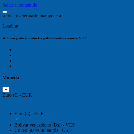
Saltar al contenido
s
e
r
v
i
c
i
o
v
e
t
e
r
i
n
a
r
i
o
m
a
r
a
p
e
t
c
.
a
Loading
🔥 Envío gratis en todos los pedidos desde venezuela. $50+
Moneda
Euro (€) - EUR
Euro (€) - EUR
Bolívar venezolano (Bs.) - VES
United States dollar ($) - USD