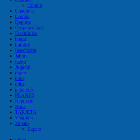
colonia
Chaqueta
Combo
Deporte
Desparasitante
Electrónico
hogar
hombre
Insecticida
Jabon
juego
Juguete
mujer
niño
otitis
papelería
PLANES
Repuesto
Ropa
TARJETA
Vitamina
Zapato
Zapato
Inicio