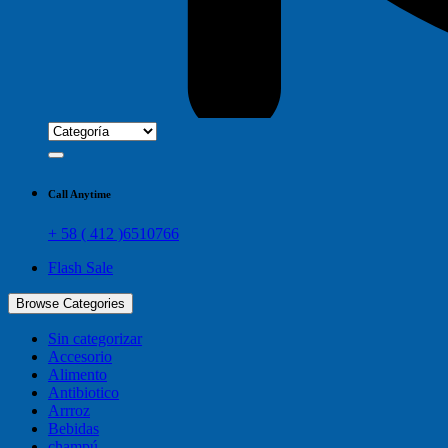
Call Anytime
+ 58 ( 412 )6510766
Flash Sale
Browse Categories
Sin categorizar
Accesorio
Alimento
Antibiotico
Arrroz
Bebidas
champú