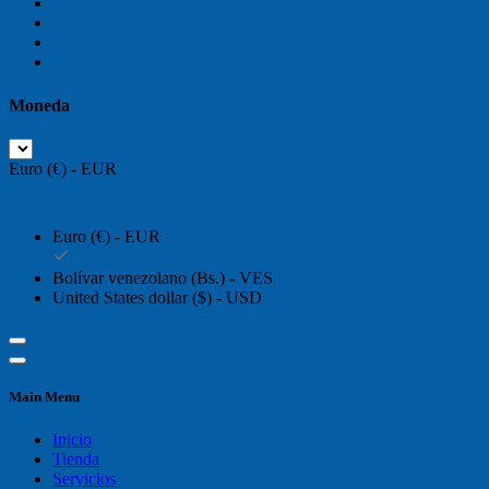
Moneda
Euro (€) - EUR
Euro (€) - EUR
Bolívar venezolano (Bs.) - VES
United States dollar ($) - USD
Main Menu
Inicio
Tienda
Servicios