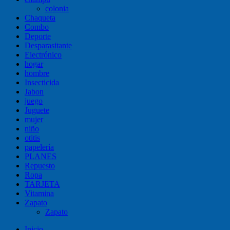
colonia
Chaqueta
Combo
Deporte
Desparasitante
Electrónico
hogar
hombre
Insecticida
Jabon
juego
Juguete
mujer
niño
otitis
papelería
PLANES
Repuesto
Ropa
TARJETA
Vitamina
Zapato
Zapato
Inicio