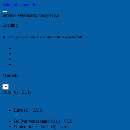
Saltar al contenido
s
e
r
v
i
c
i
o
v
e
t
e
r
i
n
a
r
i
o
m
a
r
a
p
e
t
c
.
a
Loading
🔥 Envío gratis en todos los pedidos desde venezuela. $50+
Moneda
Euro (€) - EUR
Euro (€) - EUR
Bolívar venezolano (Bs.) - VES
United States dollar ($) - USD