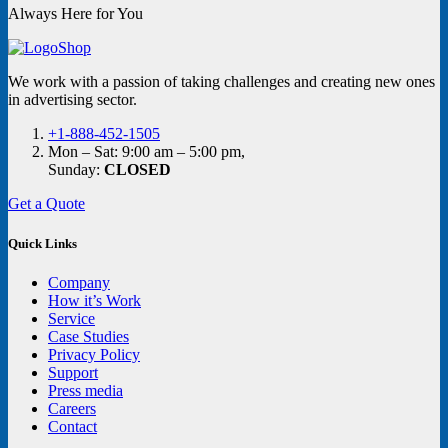
Always Here for You
We work with a passion of taking challenges and creating new ones
in advertising sector.
+1-888-452-1505
Mon – Sat: 9:00 am – 5:00 pm,
Sunday:
CLOSED
Get a Quote
Quick Links
Company
How it’s Work
Service
Case Studies
Privacy Policy
Support
Press media
Careers
Contact