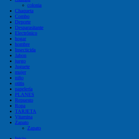
colonia
Chaqueta
Combo
Deporte
Desparasitante
Electrónico
hogar
hombre
Insecticida
Jabon
juego
Juguete
mujer
niño
otitis
papelería
PLANES
Repuesto
Ropa
TARJETA
Vitamina
Zapato
Zapato
Inicio