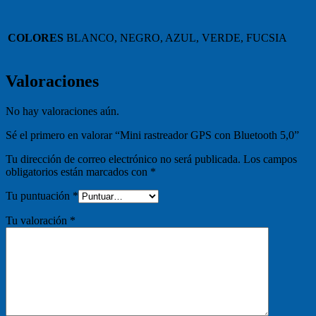
COLORES
BLANCO, NEGRO, AZUL, VERDE, FUCSIA
Valoraciones
No hay valoraciones aún.
Sé el primero en valorar “Mini rastreador GPS con Bluetooth 5,0”
Tu dirección de correo electrónico no será publicada.
Los campos
obligatorios están marcados con
*
Tu puntuación
*
Tu valoración
*