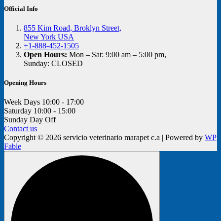
Official Info
855 Kim Road, Broklyn Street,
New York USA
+1-888-452-1505
Open Hours:
Mon – Sat: 9:00 am – 5:00 pm,
Sunday: CLOSED
Opening Hours
Week Days
10:00 - 17:00
Saturday
10:00 - 15:00
Sunday
Day Off
Contact us
Copyright © 2026 servicio veterinario marapet c.a | Powered by
WP
Fable