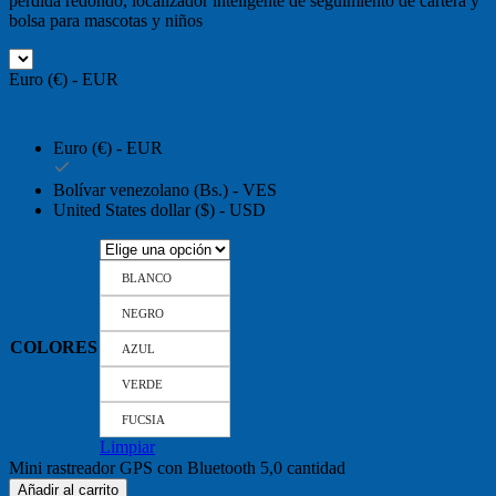
pérdida redondo, localizador inteligente de seguimiento de cartera y
bolsa para mascotas y niños
Euro (€) - EUR
Euro (€) - EUR
Bolívar venezolano (Bs.) - VES
United States dollar ($) - USD
BLANCO
NEGRO
COLORES
AZUL
VERDE
FUCSIA
Limpiar
Mini rastreador GPS con Bluetooth 5,0 cantidad
Añadir al carrito