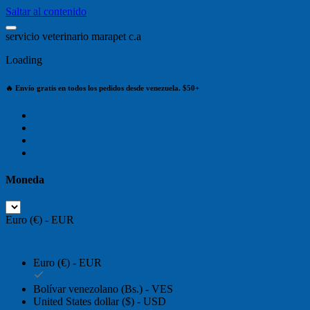
Saltar al contenido
s
e
r
v
i
c
i
o
v
e
t
e
r
i
n
a
r
i
o
m
a
r
a
p
e
t
c
.
a
Loading
🔥 Envío gratis en todos los pedidos desde venezuela. $50+
Moneda
Euro (€) - EUR
Euro (€) - EUR
Bolívar venezolano (Bs.) - VES
United States dollar ($) - USD