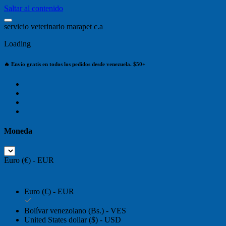
Saltar al contenido
s
e
r
v
i
c
i
o
v
e
t
e
r
i
n
a
r
i
o
m
a
r
a
p
e
t
c
.
a
Loading
🔥 Envío gratis en todos los pedidos desde venezuela. $50+
Moneda
Euro (€) - EUR
Euro (€) - EUR
Bolívar venezolano (Bs.) - VES
United States dollar ($) - USD