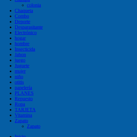
colonia
Chaqueta
Combo
Deporte
Desparasitante
Electrónico
hogar
hombre
Insecticida
Jabon
juego
Juguete
mujer
niño
otitis
papelería
PLANES
Repuesto
Ropa
TARJETA
Vitamina
Zapato
Zapato
Inicio