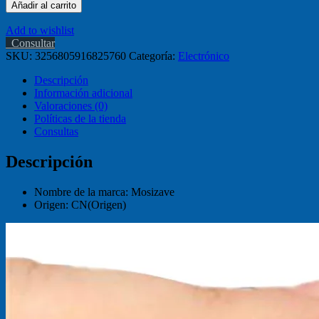
Añadir al carrito
Add to wishlist
Consultar
SKU:
3256805916825760
Categoría:
Electrónico
Descripción
Información adicional
Valoraciones (0)
Políticas de la tienda
Consultas
Descripción
Nombre de la marca:
Mosizave
Origen:
CN(Origen)