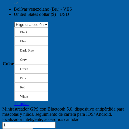
Bolívar venezolano (Bs.) - VES
United States dollar ($) - USD
Black
Blue
Dark Blue
Gray
Color
Green
Pink
Red
White
Limpiar
Minirastreador GPS con Bluetooth 5,0, dispositivo antipérdida para
mascotas y niños, seguimiento de cartera para IOS/ Android,
localizador inteligente, accesorios cantidad