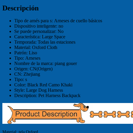
Descripción
Tipo de arnés para s:
Arneses de cuello básicos
Dispositivo inteligente:
no
Se puede personalizar:
No
Característica:
Large Space
Temporada:
Todas las estaciones
Material:
Oxford Cloth
Patrón:
Liso
Tipo:
Arneses
Nombre de la marca:
piang gouer
Origen:
CN(Origen)
CN:
Zhejiang
Tipo:
s
Color:
Black Red Camo Khaki
Style:
Large Dog Harness
Description:
Pet Harness Backpack
Material: tela Oxford