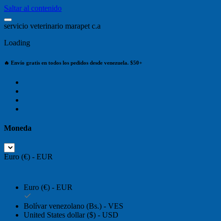
Saltar al contenido
s
e
r
v
i
c
i
o
v
e
t
e
r
i
n
a
r
i
o
m
a
r
a
p
e
t
c
.
a
Loading
🔥 Envío gratis en todos los pedidos desde venezuela. $50+
Moneda
Euro (€) - EUR
Euro (€) - EUR
Bolívar venezolano (Bs.) - VES
United States dollar ($) - USD