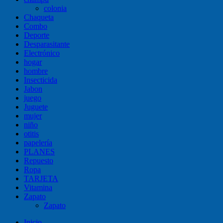
colonia
Chaqueta
Combo
Deporte
Desparasitante
Electrónico
hogar
hombre
Insecticida
Jabon
juego
Juguete
mujer
niño
otitis
papelería
PLANES
Repuesto
Ropa
TARJETA
Vitamina
Zapato
Zapato
Inicio