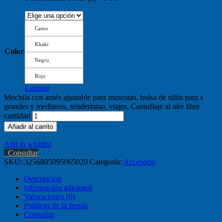
Camo
Khaki
Color
Negro
Rojo
Limpiar
Mochila con arnés ajustable para mascotas, bolsa de sillín para s
grandes y medianos, senderismo, viajes, Camuflaje al aire libre
cantidad
Añadir al carrito
Add to wishlist
Consultar
SKU:
3256805095065029
Categoría:
Accesorio
Descripción
Información adicional
Valoraciones (0)
Políticas de la tienda
Consultas