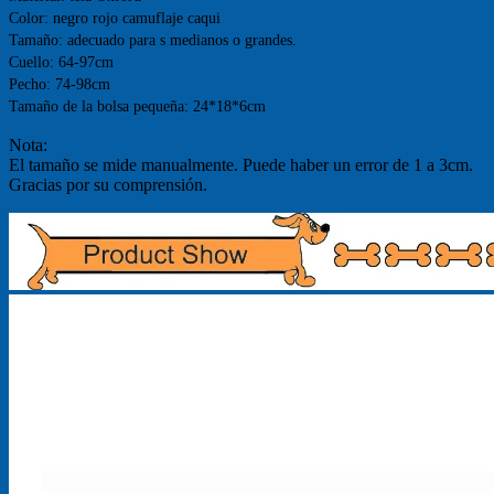
Color: negro rojo camuflaje caqui
Tamaño: adecuado para s medianos o grandes.
Cuello: 64-97cm
Pecho: 74-98cm
Tamaño de la bolsa pequeña: 24*18*6cm
Nota:
El tamaño se mide manualmente. Puede haber un error de 1 a 3cm.
Gracias por su comprensión.