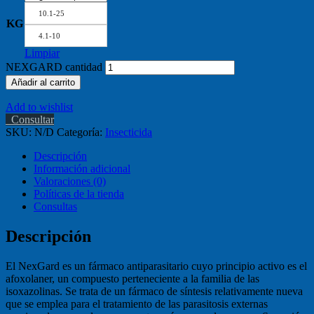
10.1-25
KG
4.1-10
Limpiar
NEXGARD cantidad
Añadir al carrito
Add to wishlist
Consultar
SKU:
N/D
Categoría:
Insecticida
Descripción
Información adicional
Valoraciones (0)
Políticas de la tienda
Consultas
Descripción
El NexGard es un fármaco antiparasitario cuyo principio activo es el
afoxolaner, un compuesto perteneciente a la familia de las
isoxazolinas. Se trata de un fármaco de síntesis relativamente nueva
que se emplea para el tratamiento de las parasitosis externas