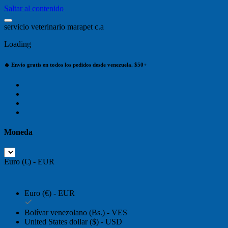
Saltar al contenido
s
e
r
v
i
c
i
o
v
e
t
e
r
i
n
a
r
i
o
m
a
r
a
p
e
t
c
.
a
Loading
🔥 Envío gratis en todos los pedidos desde venezuela. $50+
Moneda
Euro (€) - EUR
Euro (€) - EUR
Bolívar venezolano (Bs.) - VES
United States dollar ($) - USD