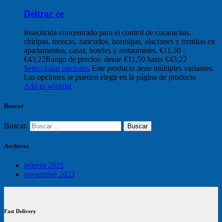
Deltrac ce
Insecticida concentrado para el control de cucarachas,
chiripas, moscas, zancudos, hormigas, alacranes y termitas en
apartamentos, casas, hoteles y restaurantes.
€
11,50
-
€
43,22
Rango de precios: desde €11,50 hasta €43,22
Seleccionar opciones
Este producto tiene múltiples variantes.
Las opciones se pueden elegir en la página de producto
Add to wishlist
Buscar
Buscar:
Archives
febrero 2025
noviembre 2023
Fast Delivery