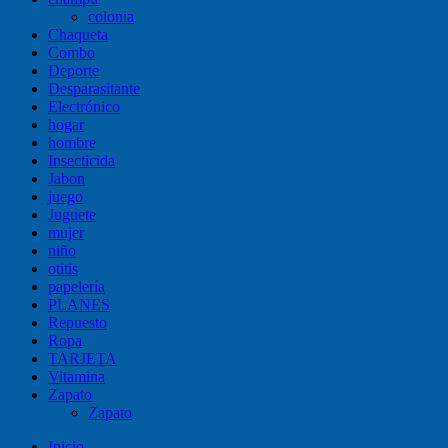
colonia
Chaqueta
Combo
Deporte
Desparasitante
Electrónico
hogar
hombre
Insecticida
Jabon
juego
Juguete
mujer
niño
otitis
papelería
PLANES
Repuesto
Ropa
TARJETA
Vitamina
Zapato
Zapato
Inicio